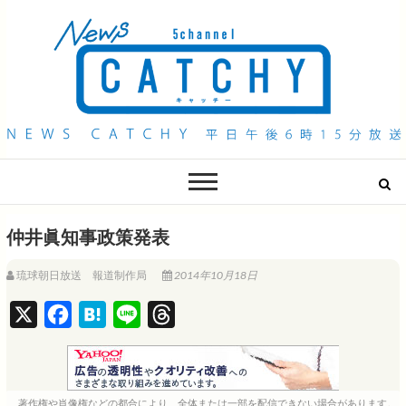
QAB NEWS Headline
キャッチー 月曜〜金曜 午後6時15分放送
仲井眞知事政策発表
琉球朝日放送 報道制作局
2014年10月18日
X
F
H
L
T
a
a
i
h
c
t
n
r
e
e
e
e
著作権や肖像権などの都合により、全体または一部を配信できない場合があります。