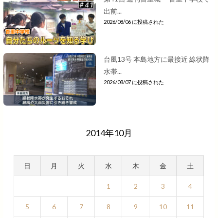
出前...
2026/08/06 に投稿された
台風13号 本島地方に最接近 線状降
水帯...
2026/08/07 に投稿された
2014年10月
日
月
火
水
木
金
土
1
2
3
4
5
6
7
8
9
10
11