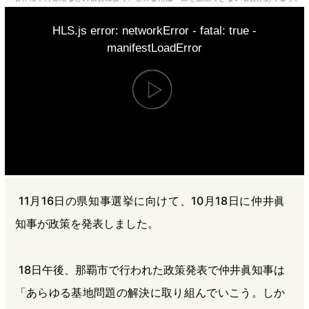
b
n
a
HLS.js error: networkError - fatal: true -
o
a
d
manifestLoadError
o
s
k
11月16日の県知事選挙に向けて、10月18日に仲井眞
知事が政策を発表しました。
18日午後、那覇市で行われた政策発表で仲井眞知事は
「あらゆる基地問題の解決に取り組んでいこう。しか