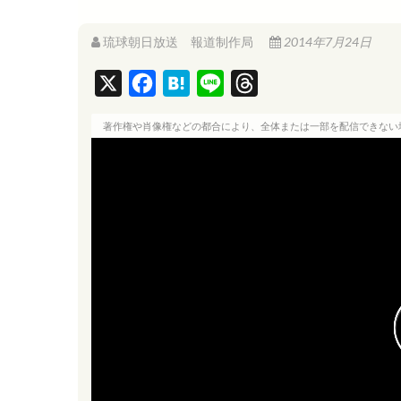
琉球朝日放送 報道制作局
2014年7月24日
X
F
H
L
T
a
a
i
h
著作権や肖像権などの都合により、全体または一部を配信できない
c
t
n
r
e
e
e
e
b
n
a
o
a
d
o
s
k