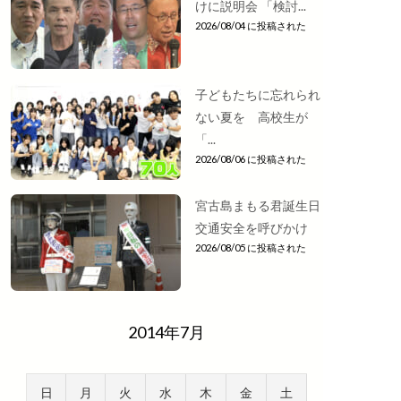
けに説明会 「検討...
2026/08/04 に投稿された
子どもたちに忘れられ
ない夏を 高校生が
「...
2026/08/06 に投稿された
宮古島まもる君誕生日
交通安全を呼びかけ
2026/08/05 に投稿された
2014年7月
日
月
火
水
木
金
土