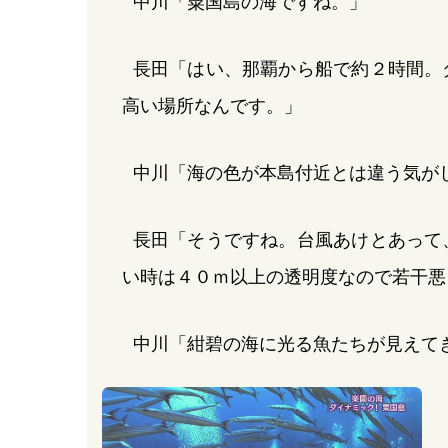
中川「粟国島の海ですね。」
長田「はい、那覇から船で約２時間。
高い場所なんです。」
中川「海の色が本島付近とは違う気が
長田「そうですね。台風あけとあって
い時は４０ｍ以上の透明度なので若干悪
中川「紺碧の海に光る魚たちが見えて