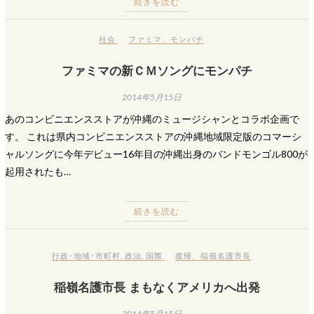
続きを読む
社会
ファミマ
、
モンパチ
ファミマの新ＣＭソングにモンパチ
2014年5月15日
あのコンビニエンスストアが沖縄のミュージシャンとコラボ企画で
す。 これは県内コンビニエンスストアの沖縄地域限定版のコマーシ
ャルソングに今年デビュー16年目の沖縄出身のバンドモンゴル800が
起用されたも…
続きを読む
行政･地域･市町村
,
政治
,
国際
復帰
、
稲嶺名護市長
稲嶺名護市長 まもなくアメリカへ出発
2014年5月15日