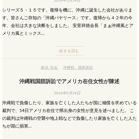
2014年5月14日
シリーズ５・１５です。復帰を機に、沖縄に誕生した会社がありま
す。皆さんご存知の「沖縄バヤリース」です。復帰から４２年の今
年、会社は大きな決断をしました。 安里祥徳会長「まぁ沖縄風とア
メリカ風とミックス…
続きを読む
政治
,
社会
沖縄戦
、
国賠訴訟
沖縄戦国賠訴訟でアメリカ在住女性が陳述
2014年5月14日
沖縄戦で負傷したり、家族を亡くした人たちが国に補償を求めている
裁判で、14日アメリカ在住で県出身の女性が意見を述べました。 こ
の裁判は沖縄戦の空襲や地上戦などで負傷したり家族を亡くした人た
ちが国に損害…