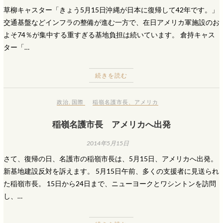
草柳キャスター「きょう5月15日沖縄が日本に復帰して42年です。」
交通基盤などインフラの整備が進む一方で、在日アメリカ軍施設のお
よそ74％が集中する重すぎる基地負担は続いています。 倉持キャス
ター「…
続きを読む
政治
,
国際
稲嶺名護市長
、
アメリカ
稲嶺名護市長 アメリカへ出発
2014年5月15日
さて、復帰の日、名護市の稲嶺市長は、5月15日、アメリカへ出発。
新基地建設反対を訴えます。 5月15日午前、多くの支援者に見送られ
た稲嶺市長。 15日から24日まで、ニューヨークとワシントンを訪問
し、…