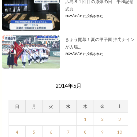
広島８１回目の原爆の日 平和記念
式典
2026/08/06 に投稿された
きょう開幕！夏の甲子園 沖尚ナイン
が入場...
2026/08/05 に投稿された
2014年5月
日
月
火
水
木
金
土
1
2
3
4
5
6
7
8
9
10