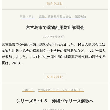
続きを読む
事件・事故
薬物
、
薬物乱用防止協会
、
養護教諭
宮古島市で薬物乱用防止講習会
2014年5月15日
宮古島市で薬物乱用防止講習会が行われました。14日の講習会には
薬物乱用防止協会の指導員や小中学校の養護教諭など、およそ40人
が参加しました。 この中で九州厚生局沖縄麻薬取締支所の河邊支所
長は、2013…
続きを読む
リポート
沖縄バヤリース
、
シリーズ５･１５
シリーズ５･１５ 沖縄バヤリース解散へ