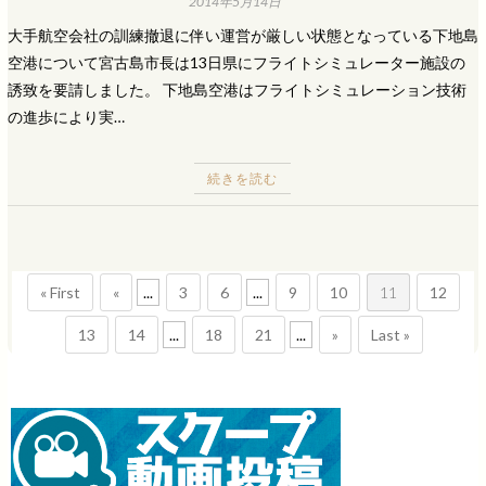
2014年5月14日
大手航空会社の訓練撤退に伴い運営が厳しい状態となっている下地島
空港について宮古島市長は13日県にフライトシミュレーター施設の
誘致を要請しました。 下地島空港はフライトシミュレーション技術
の進歩により実…
続きを読む
« First
«
...
3
6
...
9
10
11
12
13
14
...
18
21
...
»
Last »