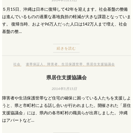
５月15日、沖縄は日本に復帰して42年を迎えます。社会基盤の整備
は進んでいるものの過重な基地負担の軽減が大きな課題となっていま
す。 復帰当時、およそ96万人だった人口は142万人まで増え、社会
基盤の整…
続きを読む
社会
連帯保証人
、
障害者
、
生活保護世帯
、
県居住支援協議会
県居住支援協議会
2014年5月15日
障害者や生活保護世帯など住宅の確保に困っている人たちを支援しよ
うと、県と市町村による話し合いが行われました。開催された「居住
支援協議会」には、県内の各市町村の職員らが出席しました。 沖縄
はアパートなど…