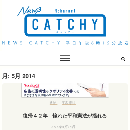
QAB NEWS Headline
キャッチー 月曜〜金曜 午後6時15分放送
月:
5月 2014
政治
平和憲法
復帰４２年 憧れた平和憲法が揺れる
2014年5月15日