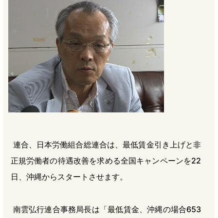
b
n
a
o
a
d
o
s
k
連合、日本労働組合総連合は、最低賃金引き上げと非
正規労働者の待遇改善を求める全国キャンペーンを22
日、沖縄からスタートさせます。
南雲弘行連合事務局長は「最低賃金、沖縄の場合653