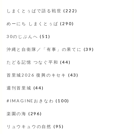
しまくとぅばで語る戦世
(222)
めーにち しまくとぅば
(290)
30のじぶんへ
(51)
沖縄と自衛隊／「有事」の果てに
(39)
たどる記憶 つなぐ平和
(44)
首里城2026 復興のキセキ
(43)
週刊首里城
(44)
#IMAGINEおきなわ
(100)
楽園の海
(296)
リュウキュウの自然
(95)