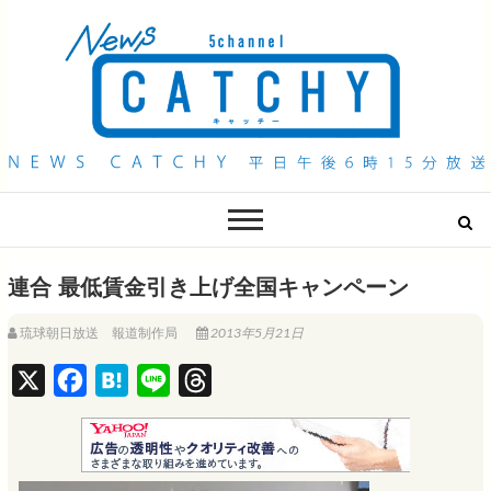
QAB NEWS Headline
キャッチー 月曜〜金曜 午後6時15分放送
連合 最低賃金引き上げ全国キャンペーン
琉球朝日放送 報道制作局
2013年5月21日
X
F
H
L
T
a
a
i
h
c
t
n
r
e
e
e
e