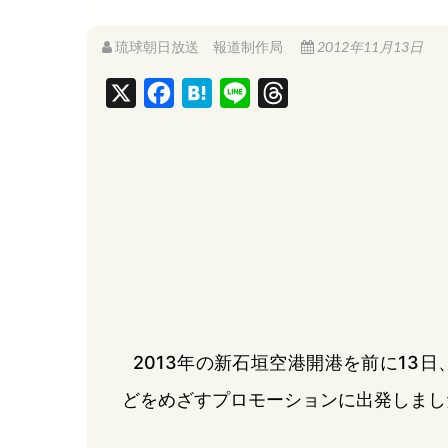
琉球朝日放送 報道制作局
2012年11月13日
X
F
H
L
T
a
a
i
h
c
t
n
r
e
e
e
e
b
n
a
o
a
d
o
s
k
2013年の新石垣空港開港を前に13
どをめざすプロモーションに出発しまし