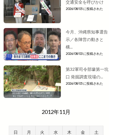
交通安全を呼びかけ
2026/08/05 に投稿された
今月、沖縄県知事選告
示／各陣営の動きと
構...
2026/08/03 に投稿された
第32軍司令部壕第一坑
口 発掘調査現場の...
2026/08/05 に投稿された
2012年11月
日
月
火
水
木
金
土