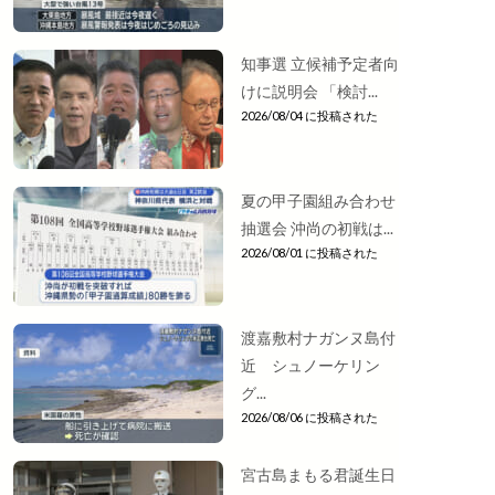
知事選 立候補予定者向
けに説明会 「検討...
2026/08/04 に投稿された
夏の甲子園組み合わせ
抽選会 沖尚の初戦は...
2026/08/01 に投稿された
渡嘉敷村ナガンヌ島付
近 シュノーケリン
グ...
2026/08/06 に投稿された
宮古島まもる君誕生日