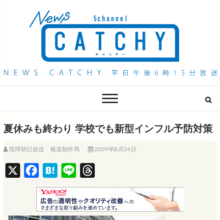
QAB NEWS Headline
キャッチー 月曜〜金曜 午後6時15分放送
夏休みも終わり 学校でも新型インフル予防対策
琉球朝日放送 報道制作局
2009年8月24日
X
F
H
L
T
a
a
i
h
c
t
n
r
e
e
e
e