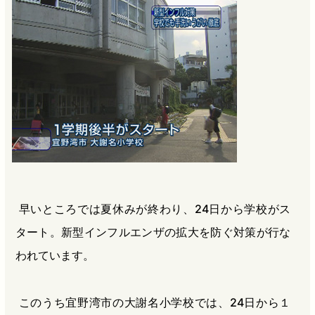
b
n
a
o
a
d
o
s
k
早いところでは夏休みが終わり、24日から学校がス
タート。新型インフルエンザの拡大を防ぐ対策が行な
われています。
このうち宜野湾市の大謝名小学校では、24日から１