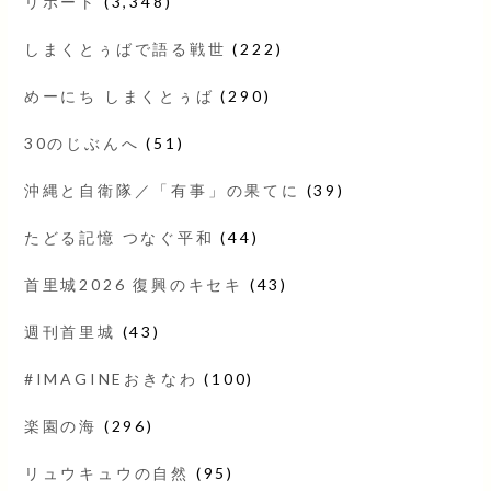
リポート
(3,348)
しまくとぅばで語る戦世
(222)
めーにち しまくとぅば
(290)
30のじぶんへ
(51)
沖縄と自衛隊／「有事」の果てに
(39)
たどる記憶 つなぐ平和
(44)
首里城2026 復興のキセキ
(43)
週刊首里城
(43)
#IMAGINEおきなわ
(100)
楽園の海
(296)
リュウキュウの自然
(95)