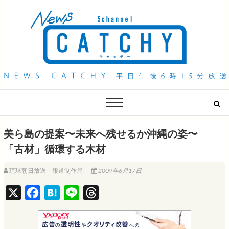
QAB NEWS Headline
キャッチー 月曜〜金曜 午後6時15分放送
美ら島の提案〜未来へ残せるか沖縄の姿〜
「古材」循環する木材
琉球朝日放送 報道制作局
2009年6月17日
X
F
H
L
T
a
a
i
h
c
t
n
r