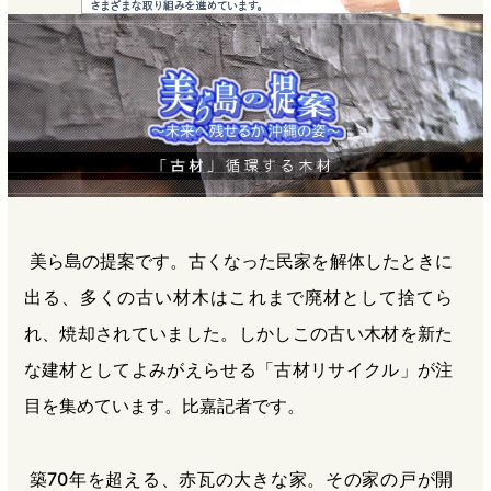
e
e
e
e
b
n
a
o
a
d
o
s
k
美ら島の提案です。古くなった民家を解体したときに
出る、多くの古い材木はこれまで廃材として捨てら
れ、焼却されていました。しかしこの古い木材を新た
な建材としてよみがえらせる「古材リサイクル」が注
目を集めています。比嘉記者です。
築70年を超える、赤瓦の大きな家。その家の戸が開