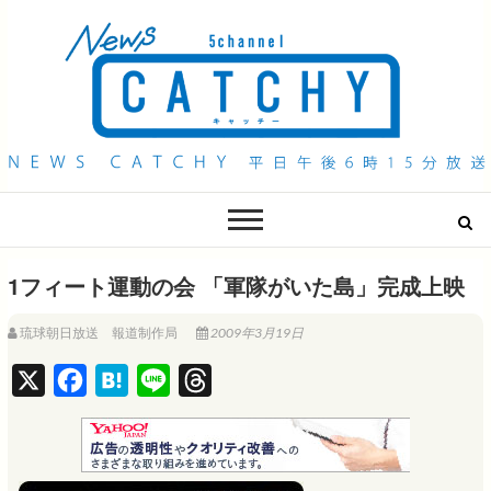
QAB NEWS Headline
キャッチー 月曜〜金曜 午後6時15分放送
1フィート運動の会 「軍隊がいた島」完成上映
琉球朝日放送 報道制作局
2009年3月19日
X
F
H
L
T
a
a
i
h
c
t
n
r
e
e
e
e