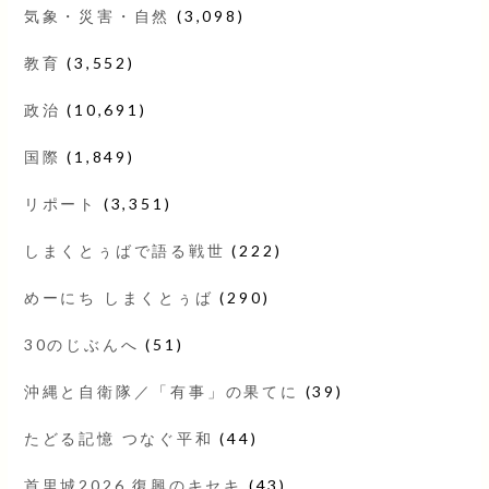
気象・災害・自然
(3,098)
教育
(3,552)
政治
(10,691)
国際
(1,849)
リポート
(3,351)
しまくとぅばで語る戦世
(222)
めーにち しまくとぅば
(290)
30のじぶんへ
(51)
沖縄と自衛隊／「有事」の果てに
(39)
たどる記憶 つなぐ平和
(44)
首里城2026 復興のキセキ
(43)