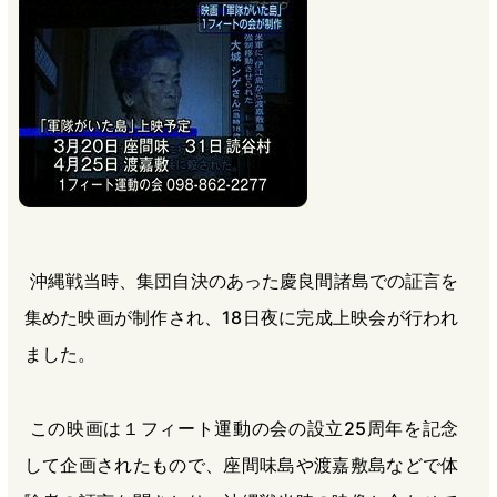
b
n
a
o
a
d
o
s
k
沖縄戦当時、集団自決のあった慶良間諸島での証言を
集めた映画が制作され、18日夜に完成上映会が行われ
ました。
この映画は１フィート運動の会の設立25周年を記念
して企画されたもので、座間味島や渡嘉敷島などで体