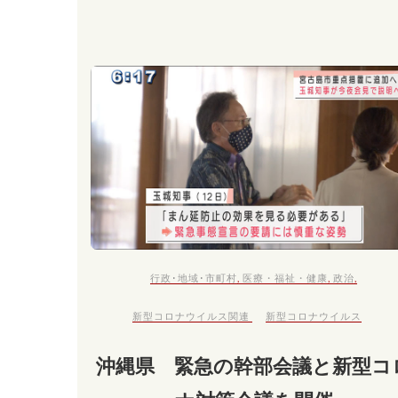
行政･地域･市町村
,
医療・福祉・健康
,
政治
,
新型コロナウイルス関連
新型コロナウイルス
沖縄県 緊急の幹部会議と新型コ