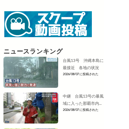
ニュースランキング
台風13号 沖縄本島に
最接近 各地の状況
2026/08/07 に投稿された
中継 台風13号の暴風
域に入った那覇市内...
2026/08/07 に投稿された