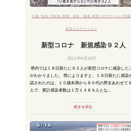
行政･地域･市町村
,
医療・福祉・健康
,
新型コロナウイルス関連
新型コロナウイルス
新型コロナ 新規感染９２人
2021年4月18日
​ 県内では１８日新たに９２人が新型コロナに感染した
がわかりました。 県によりますと、１８日新たに感染
認されたのは、１０歳未満から８０代の男女あわせて
人で、累計感染者数は１万１４８９人とな…
続きを読む