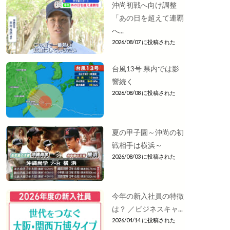
沖尚初戦へ向け調整
「あの日を超えて連覇
へ...
2026/08/07 に投稿された
台風13号 県内では影
響続く
2026/08/08 に投稿された
夏の甲子園～沖尚の初
戦相手は横浜～
2026/08/03 に投稿された
今年の新入社員の特徴
は？ ／ビジネスキャ...
2026/04/14 に投稿された