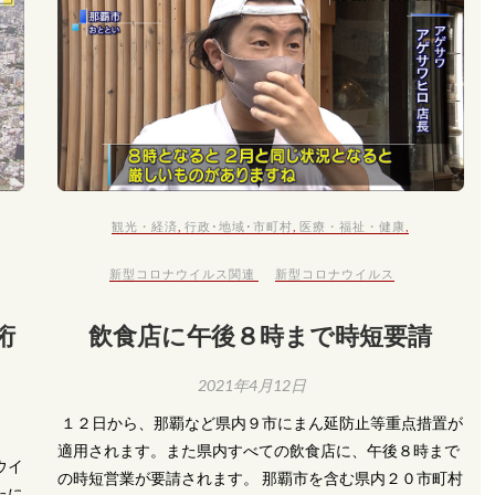
観光・経済
,
行政･地域･市町村
,
医療・福祉・健康
,
新型コロナウイルス関連
新型コロナウイルス
桁
飲食店に午後８時まで時短要請
2021年4月12日
​ １２日から、那覇など県内９市にまん延防止等重点措置が
適用されます。また県内すべての飲食店に、午後８時まで
ウイ
の時短営業が要請されます。 那覇市を含む県内２０市町村
たに