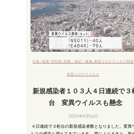
行政･地域･市町村
,
医療・福祉・健康
,
新型コロナウイルス関連
新型コロナウイルス
新規感染者１０３人４日連続で３
台 変異ウイルスも懸念
2021年4月16日
​ ４日連続で３桁台の新規感染者数となりました。変異
ルスの感染も増えてきています。 県によりますと、新