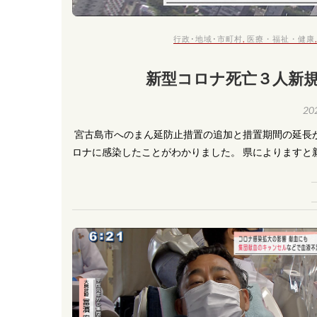
行政･地域･市町村
,
医療・福祉・健康
新型コロナ死亡３人新
20
​ 宮古島市へのまん延防止措置の追加と措置期間の延
ロナに感染したことがわかりました。 県によりますと