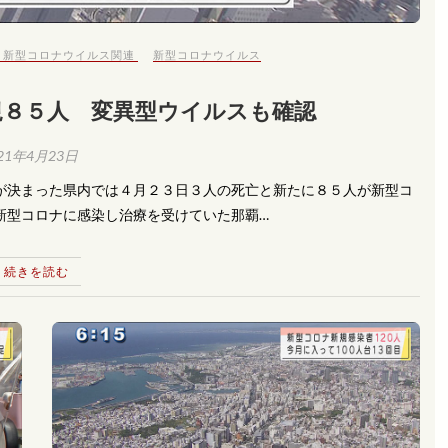
,
新型コロナウイルス関連
新型コロナウイルス
規８５人 変異型ウイルスも確認
21年4月23日
長が決まった県内では４月２３日３人の死亡と新たに８５人が新型コ
新型コロナに感染し治療を受けていた那覇…
続きを読む