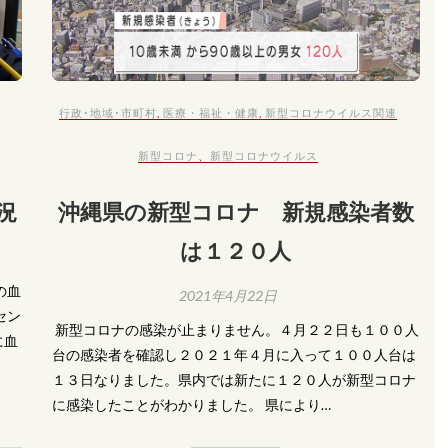
行政･地域･市町村
,
医療・福祉・健康
,
新型コロナウイルス関連
新型コロナ
、
新型コロナウイルス
況
沖縄県の新型コロナ 新規感染者数
は１２０人
の血
2021年4月22日
セン
​ 新型コロナの感染が止まりません。４月２２日も１００人
に血
台の感染者を確認し２０２１年４月に入って１００人台は
１３日なりました。県内では新たに１２０人が新型コロナ
に感染したことがわかりました。 県により…