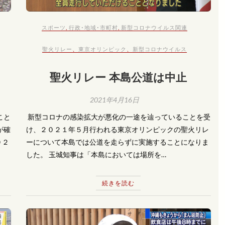
スポーツ
,
行政･地域･市町村
,
新型コロナウイルス関連
聖火リレー
、
東京オリンピック
、
新型コロナウイルス
聖火リレー 本島公道は中止
2021年4月16日
こと
​ 新型コロナの感染拡大が悪化の一途を辿っていることを受
が確
け、２０２１年５月行われる東京オリンピックの聖火リレ
９２
ーについて本島では公道を走らずに実施することになりま
した。 玉城知事は「本島においては場所を…
続きを読む