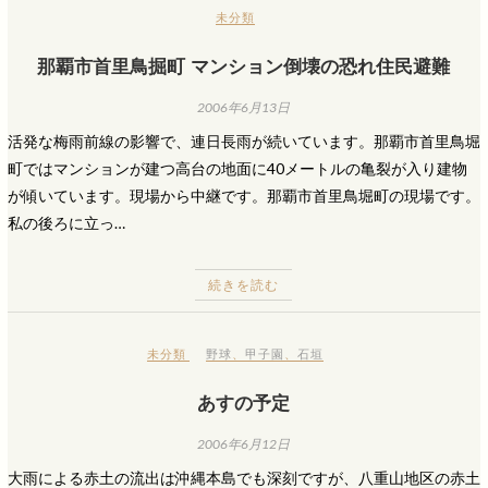
未分類
那覇市首里鳥掘町 マンション倒壊の恐れ住民避難
2006年6月13日
活発な梅雨前線の影響で、連日長雨が続いています。那覇市首里鳥堀
町ではマンションが建つ高台の地面に40メートルの亀裂が入り建物
が傾いています。現場から中継です。那覇市首里鳥堀町の現場です。
私の後ろに立っ…
続きを読む
未分類
野球
、
甲子園
、
石垣
あすの予定
2006年6月12日
大雨による赤土の流出は沖縄本島でも深刻ですが、八重山地区の赤土