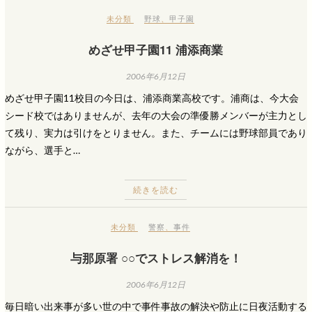
未分類
野球
、
甲子園
めざせ甲子園11 浦添商業
2006年6月12日
めざせ甲子園11校目の今日は、浦添商業高校です。浦商は、今大会
シード校ではありませんが、去年の大会の準優勝メンバーが主力とし
て残り、実力は引けをとりません。また、チームには野球部員であり
ながら、選手と…
続きを読む
未分類
警察
、
事件
与那原署 ○○でストレス解消を！
2006年6月12日
毎日暗い出来事が多い世の中で事件事故の解決や防止に日夜活動する