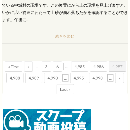
ている中城村の現場です。この位置にから上の現場を見上げますと、
いかに広い範囲にわたって土砂が崩れ落ちたかを確認することができ
ます。午後に…
続きを読む
« First
«
...
3
6
...
4,985
4,986
4,987
4,988
4,989
4,990
...
4,995
4,998
...
»
Last »