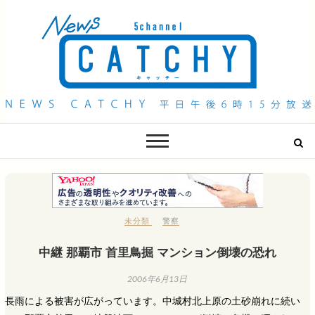
QAB NEWS Headline
キャッチー 月曜〜金曜 午後6時15分放送
未分類
警察
中継 那覇市 首里鳥掘 マンション倒壊の恐れ
2006年6月13日
長雨による被害が広がっています。中城村北上原の土砂崩れに続い