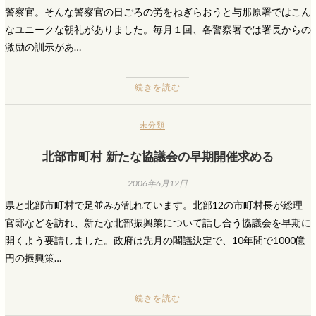
警察官。そんな警察官の日ごろの労をねぎらおうと与那原署ではこん
なユニークな朝礼がありました。毎月１回、各警察署では署長からの
激励の訓示があ…
続きを読む
未分類
北部市町村 新たな協議会の早期開催求める
2006年6月12日
県と北部市町村で足並みが乱れています。北部12の市町村長が総理
官邸などを訪れ、新たな北部振興策について話し合う協議会を早期に
開くよう要請しました。政府は先月の閣議決定で、10年間で1000億
円の振興策…
続きを読む