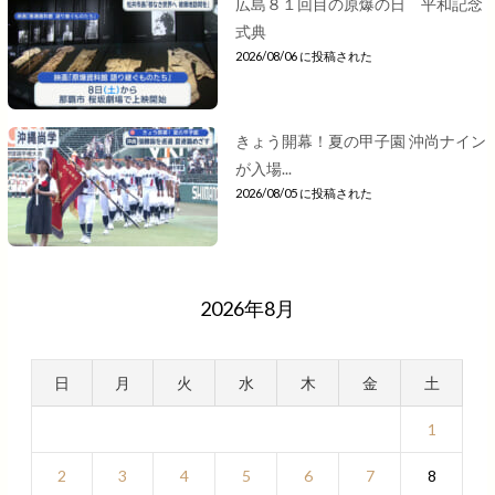
広島８１回目の原爆の日 平和記念
式典
2026/08/06 に投稿された
きょう開幕！夏の甲子園 沖尚ナイン
が入場...
2026/08/05 に投稿された
2026年8月
日
月
火
水
木
金
土
1
2
3
4
5
6
7
8