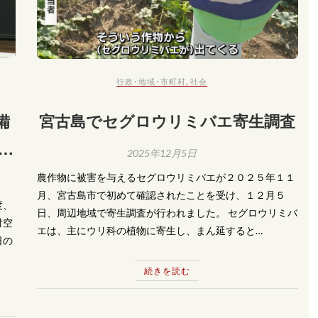
行政･地域･市町村
,
社会
備
宮古島でセグロウリミバエ寄生調査
次
2025年12月5日
農作物に被害を与えるセグロウリミバエが２０２５年１１
月、宮古島市で初めて確認されたことを受け、１２月５
度、
日、周辺地域で寄生調査が行われました。 セグロウリミバ
対空
エは、主にウリ科の植物に寄生し、まん延すると…
日の
続きを読む