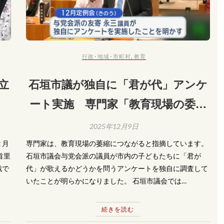
行政･地域･市町村
,
教育
立
石垣市議が独自に「君が代」アンケ
ート実施 専門家「教育現場の委縮
につながる」
2025年12月9日
２月
専門家は、教育現場の萎縮につながると指摘しています。
首里
石垣市議会与党会派の議員が市内の子どもたちに「君が
戦で
代」が歌えるかどうかを問うアンケートを独自に調査して
いたことが明らかになりました。 石垣市議会では…
続きを読む