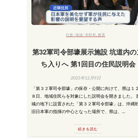
行政･地域･市町村
,
教育
第32軍司令部壕展示施設 坑道内の
ち入りへ 第1回目の住民説明会
2025年12月9日
「第３２軍司令部壕」の保存・公開に向けて、県は１
８日、地域住民らを対象にした説明会を開きました。 
城の地下に設置された「第３２軍司令部壕」は、沖縄
旧日本軍の指揮の中心となった場所で、県は、…
続きを読む