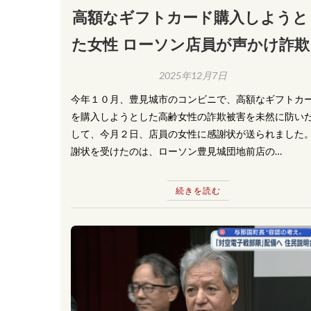
高額なギフトカード購入しようと
た女性 ローソン店員が声かけ詐欺
然に防ぐ
2025年12月7日
今年１０月、豊見城市のコンビニで、高額なギフトカ
を購入しようとした高齢女性の詐欺被害を未然に防い
して、今月２日、店員の女性に感謝状が送られました。
謝状を受けたのは、ローソン豊見城団地前店の…
続きを読む