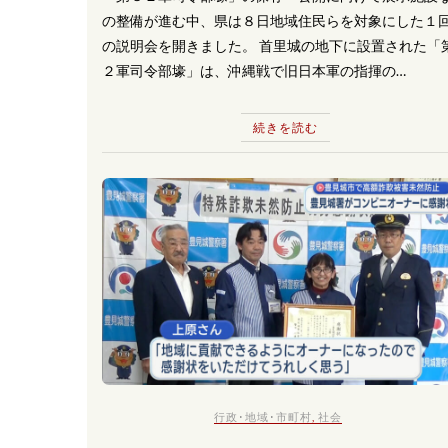
の整備が進む中、県は８日地域住民らを対象にした１
の説明会を開きました。 首里城の地下に設置された「
２軍司令部壕」は、沖縄戦で旧日本軍の指揮の…
続きを読む
行政･地域･市町村
,
社会