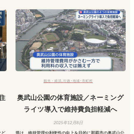
観光・経済
,
行政･地域･市町村
住
奥武山公園の体育施設／ネーミング
ライツ導入で維持費負担軽減へ
2025年12月8日
など
県は、維持管理や利便性の向上を目的に那覇市の奥武山公