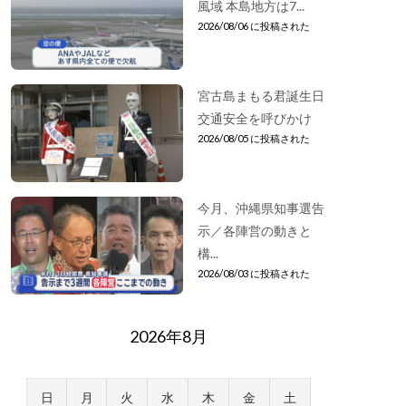
風域 本島地方は7...
2026/08/06 に投稿された
宮古島まもる君誕生日
交通安全を呼びかけ
2026/08/05 に投稿された
今月、沖縄県知事選告
示／各陣営の動きと
構...
2026/08/03 に投稿された
2026年8月
日
月
火
水
木
金
土