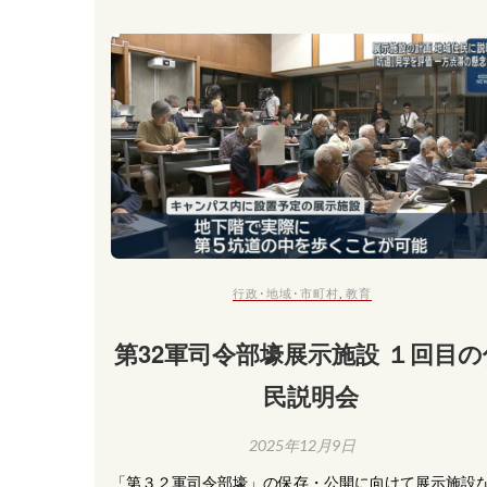
行政･地域･市町村
,
教育
第32軍司令部壕展示施設 １回目の
民説明会
2025年12月9日
「第３２軍司令部壕」の保存・公開に向けて展示施設