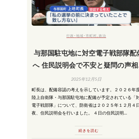
行政･地域･市町村
,
政治
与那国駐屯地に対空電子戦部隊配
へ 住民説明会で不安と疑問の声相
ぐ
2025年12月5日
町長は、配備容認の考えを示しています。２０２６年
陸上自衛隊・与那国駐屯地に配備が予定されている「
電子戦部隊」について、防衛省は２０２５年１２月４
夜、住民説明会を行いました。 ４日の住民説明…
続きを読む