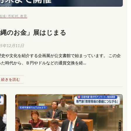
地域･市町村
,
教育
沖縄のお金」展はじまる
25年12月11日
史や文化を紹介する企画展が公文書館で始まっています。 この企
った時代から、Ｂ円やドルなどの通貨交換を経…
続きを読む