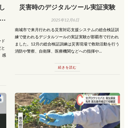
し
災害時のデジタルツール実証実験
未
2025年12月6日
南城市で来月行われる災害対応支援システムの総合検証訓
練で使われるデジタルツールの実証実験が那覇市で行われ
ード
ました。12月の総合検証訓練は災害現場で救助活動を行う
だと
消防や警察、自衛隊、医療機関などへの指揮や…
 感
続きを読む