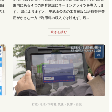
回目
園内にある４つの体育施設にネーミングライツを導入しま
第３
す。 県によりますと、奥武山公園の体育施設は維持管理費
用がかさむ一方で利用料の収入では賄えず、現…
続きを読む
行政･地域･市町村
,
気象・災害・自然