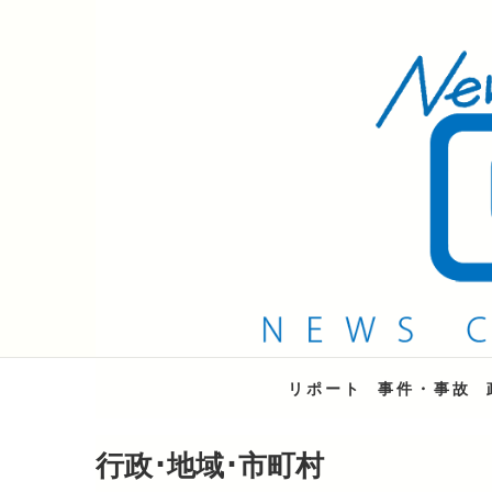
QAB NEWS Headli
キャッチー 月曜〜金曜 午後6時15分放送
リポート
事件・事故
行政･地域･市町村