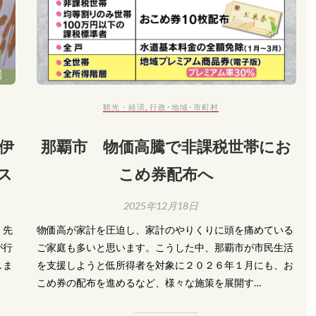
観光・経済
,
行政･地域･市町村
伊
那覇市 物価高騰で非課税世帯にお
ス
こめ券配布へ
2025年12月18日
。先
物価高が家計を圧迫し、家計のやりくりに頭を痛めている
が行
ご家庭も多いと思います。こうした中、那覇市が市民生活
しま
を支援しようと低所得者を対象に２０２６年１月にも、お
こめ券の配布を進めるなど、様々な施策を展開す…