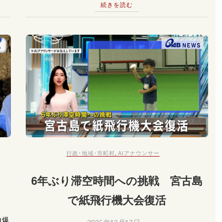
続きを読む
行政･地域･市町村
,
AIアナウンサー
6年ぶり滞空時間への挑戦 宮古島
で紙飛行機大会復活
ロ爆