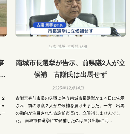
行政･地域･市町村
,
政治
事
南城市長選挙が告示、前県議2人が立
を
候補 古謝氏は出馬せず
2025年12月14日
１２
古謝景春前市長の失職に伴う南城市長選挙が１４日に告示
ＱＡ
され、前の県議２人が立候補を届け出ました。一方、出馬
ュー
の動向が注目された古謝前市長は、立候補しませんでし
た。 南城市長選挙に立候補したのは届け出順に元…