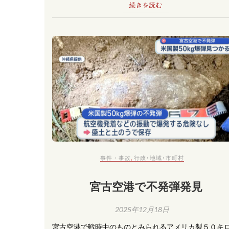
続きを読む
事件・事故
,
行政･地域･市町村
宮古空港で不発弾発見
2025年12月18日
宮古空港で戦時中のものとみられるアメリカ製５０キ