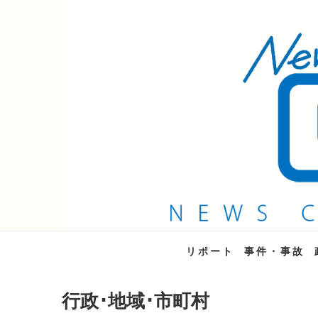
QAB NEWS Headli
キャッチー 月曜〜金曜 午後6時15分放送
リポート
事件・事故
行政･地域･市町村