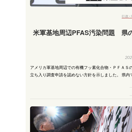
行政･
米軍基地周辺PFAS汚染問題 
20
アメリカ軍基地周辺での有機フッ素化合物・ＰＦＡＳ
立ち入り調査申請を認めない方針を示しました。 県内