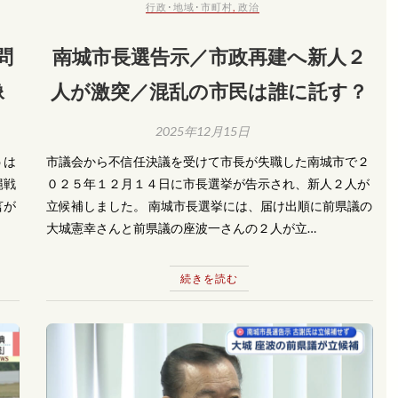
行政･地域･市町村
,
政治
問
南城市長選告示／市政再建へ新人２
像
人が激突／混乱の市民は誰に託す？
2025年12月15日
うは
市議会から不信任決議を受けて市長が失職した南城市で２
縄戦
０２５年１２月１４日に市長選挙が告示され、新人２人が
言が
立候補しました。 南城市長選挙には、届け出順に前県議の
大城憲幸さんと前県議の座波一さんの２人が立…
続きを読む