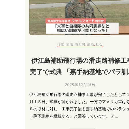
行政･地域･市町村
,
政治
,
社会
伊江島補助飛行場の滑走路補修工
完了で式典 「嘉手納基地でパラ訓
継続」と米軍回答
2025年12月15日
伊江島補助飛行場の滑走路補修工事が完了したとして
月１５日、式典が開かれました。一方でアメリカ軍は
Ｂの取材に対し「工事完了後も嘉手納基地でのパラシ
ト降下訓練を継続する」と回答しています。 ア…