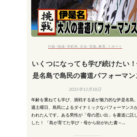
行政･地域･市町村
,
文化･芸能
,
教育
,
リポート
いくつになっても学び続けたい！
是名島で島民の書道パフォーマン
2025年12月18日
年齢を重ねても学び、挑戦する姿が魅力的な伊是名島
週土曜日、島民によるダイナミックなパフォーマンス
われたんです。ある男性が「母の思い出」を書道に託
した！ 「島が育てた学び・母から紡がれた書～…