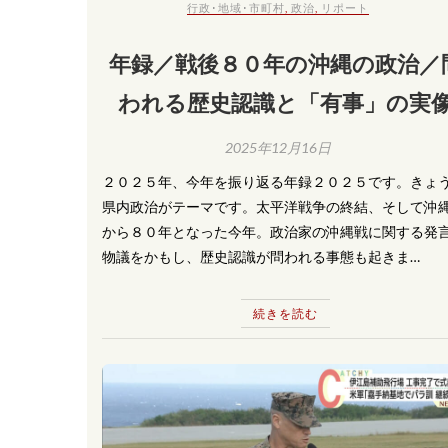
行政･地域･市町村
,
政治
,
リポート
年録／戦後８０年の沖縄の政治／
われる歴史認識と「有事」の実
2025年12月16日
２０２５年、今年を振り返る年録２０２５です。きょ
県内政治がテーマです。太平洋戦争の終結、そして沖
から８０年となった今年。政治家の沖縄戦に関する発
物議をかもし、歴史認識が問われる事態も起きま…
続きを読む