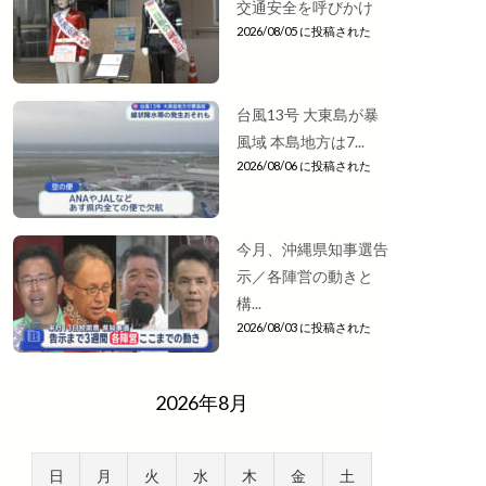
交通安全を呼びかけ
2026/08/05 に投稿された
台風13号 大東島が暴
風域 本島地方は7...
2026/08/06 に投稿された
今月、沖縄県知事選告
示／各陣営の動きと
構...
2026/08/03 に投稿された
2026年8月
日
月
火
水
木
金
土