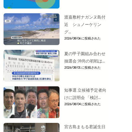
渡嘉敷村ナガンヌ島付
近 シュノーケリン
グ...
2026/08/06 に投稿された
夏の甲子園組み合わせ
抽選会 沖尚の初戦は...
2026/08/01 に投稿された
知事選 立候補予定者向
けに説明会 「検討...
2026/08/04 に投稿された
宮古島まもる君誕生日