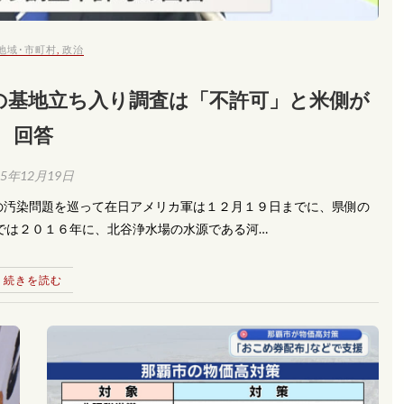
地域･市町村
,
政治
県の基地立ち入り調査は「不許可」と米側が
回答
25年12月19日
の汚染問題を巡って在日アメリカ軍は１２月１９日までに、県側の
では２０１６年に、北谷浄水場の水源である河…
続きを読む