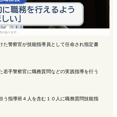
合があります。
けた警察官が技能指導員として任命され指定書
た若手警察官に職務質問などの実践指導を行う
担う指導班４人を含む１０人に職務質問技能指