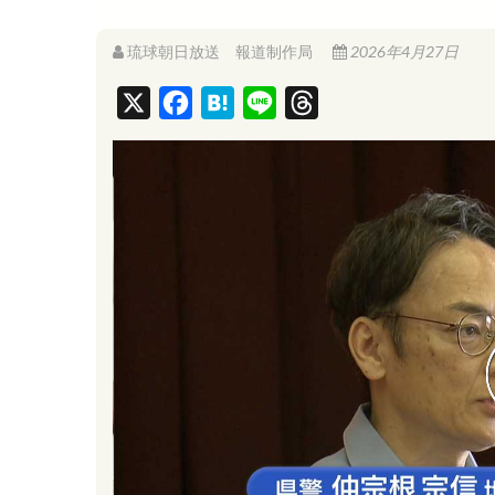
琉球朝日放送 報道制作局
2026年4月27日
X
F
H
L
T
a
a
i
h
c
t
n
r
e
e
e
e
b
n
a
o
a
d
o
s
k