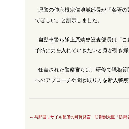
県警の仲宗根宗信地域部長が「各署の
てほしい」と訓示しました。
自動車警ら隊上原靖史巡査部長は「こ
予防に力を入れていきたいと身が引き締
任命された警察官らは、研修で職務質
へのアプローチや聞き取り方を新人警察
←
与那国ミサイル配備の町長発言 防衛副大臣「防衛