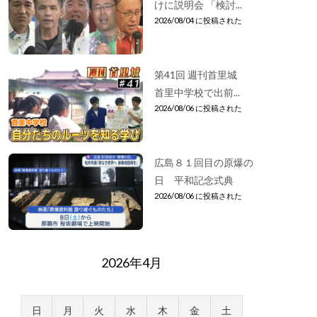
けに説明会 「検討...
2026/08/04 に投稿された
第41回 週刊首里城
首里中学校で出前...
2026/08/06 に投稿された
広島８１回目の原爆の
日 平和記念式典
2026/08/06 に投稿された
2026年4月
日
月
火
水
木
金
土