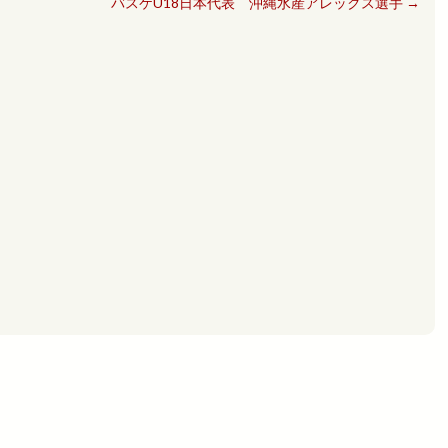
バスケU18日本代表 沖縄水産アレックス選手
→