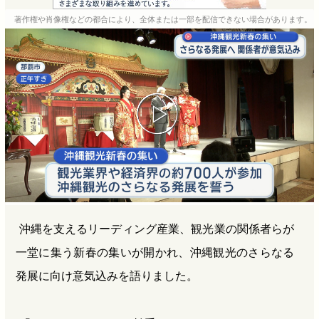
e
e
e
e
著作権や肖像権などの都合により、全体または一部を配信できない場合があります。
b
n
a
o
a
d
o
s
k
沖縄を支えるリーディング産業、観光業の関係者らが
一堂に集う新春の集いが開かれ、沖縄観光のさらなる
発展に向け意気込みを語りました。