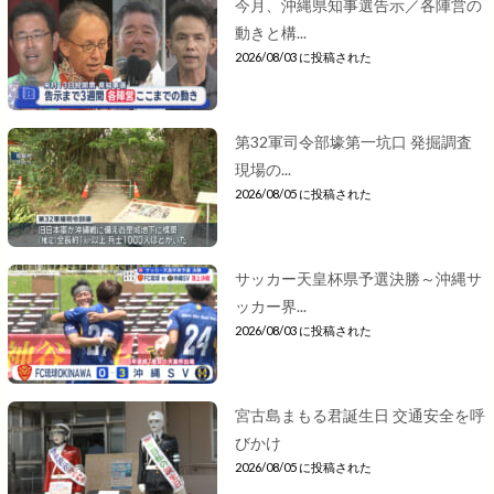
今月、沖縄県知事選告示／各陣営の
動きと構...
2026/08/03 に投稿された
第32軍司令部壕第一坑口 発掘調査
現場の...
2026/08/05 に投稿された
サッカー天皇杯県予選決勝～沖縄サ
ッカー界...
2026/08/03 に投稿された
宮古島まもる君誕生日 交通安全を呼
びかけ
2026/08/05 に投稿された