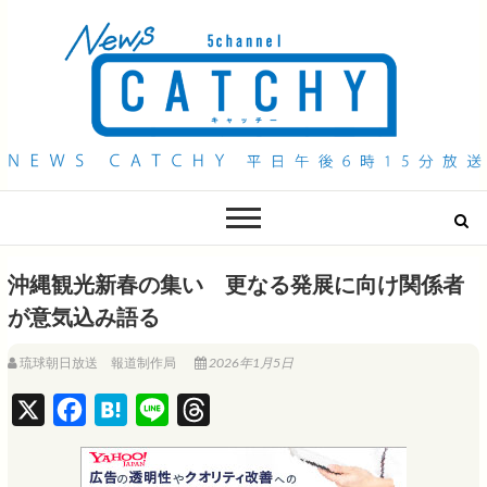
QAB NEWS Headline
キャッチー 月曜〜金曜 午後6時15分放送
沖縄観光新春の集い 更なる発展に向け関係者
が意気込み語る
琉球朝日放送 報道制作局
2026年1月5日
X
F
H
L
T
a
a
i
h
c
t
n
r