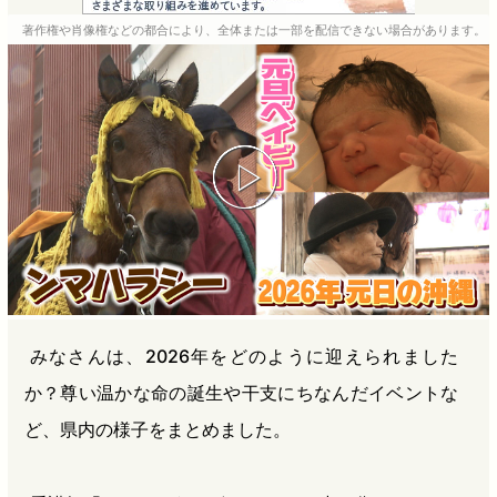
e
e
e
e
著作権や肖像権などの都合により、全体または一部を配信できない場合があります。
b
n
a
o
a
d
o
s
k
みなさんは、2026年をどのように迎えられました
か？尊い温かな命の誕生や干支にちなんだイベントな
ど、県内の様子をまとめました。