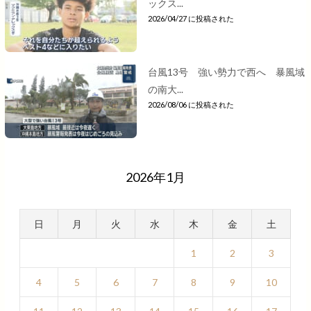
ックス...
2026/04/27 に投稿された
台風13号 強い勢力で西へ 暴風域
の南大...
2026/08/06 に投稿された
2026年1月
日
月
火
水
木
金
土
1
2
3
4
5
6
7
8
9
10