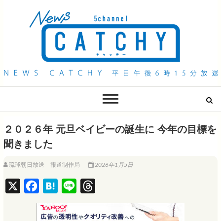
QAB NEWS Headline
キャッチー 月曜〜金曜 午後6時15分放送
２０２６年 元旦ベイビーの誕生に 今年の目標を
聞きました
琉球朝日放送 報道制作局
2026年1月5日
X
F
H
L
T
a
a
i
h
c
t
n
r