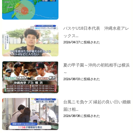
バスケU18日本代表 沖縄水産アレ
ックス...
2026/04/27 に投稿された
夏の甲子園～沖尚の初戦相手は横浜
～
2026/08/03 に投稿された
台風ニモ負ケズ 縁起の良い日い婚姻
届け相...
2026/08/08 に投稿された