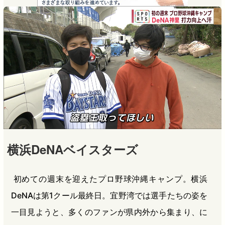
e
e
e
e
b
n
a
o
a
d
o
s
k
横浜DeNAベイスターズ
初めての週末を迎えたプロ野球沖縄キャンプ。横浜
DeNAは第1クール最終日。宜野湾では選手たちの姿を
一目見ようと、多くのファンが県内外から集まり、に