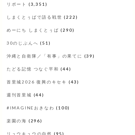
リポート
(3,351)
しまくとぅばで語る戦世
(222)
めーにち しまくとぅば
(290)
30のじぶんへ
(51)
沖縄と自衛隊／「有事」の果てに
(39)
たどる記憶 つなぐ平和
(44)
首里城2026 復興のキセキ
(43)
週刊首里城
(44)
#IMAGINEおきなわ
(100)
楽園の海
(296)
リュウキュウの自然
(95)