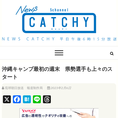
QAB NEWS Headline
キャッチー 月曜〜金曜 午後6時15分放送
沖縄キャンプ最初の週末 県勢選手も上々のス
タート
琉球朝日放送 報道制作局
2023年2月6日
X
F
H
L
T
a
a
i
h
c
t
n
r