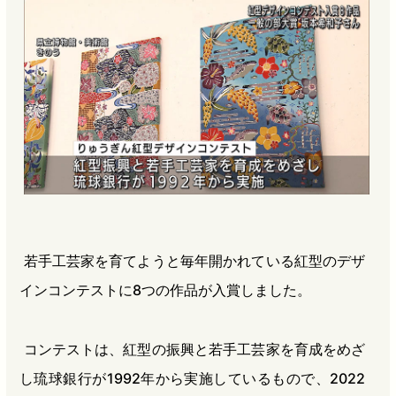
b
n
a
o
a
d
o
s
k
若手工芸家を育てようと毎年開かれている紅型のデザ
インコンテストに8つの作品が入賞しました。
コンテストは、紅型の振興と若手工芸家を育成をめざ
し琉球銀行が1992年から実施しているもので、2022