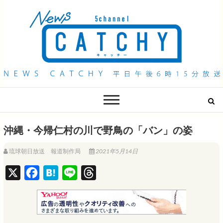
QAB NEWS Headline
キャッチー 月曜〜金曜 午後6時15分放送
沖縄・今帰仁村の川で野鳥の「バン」の姿
琉球朝日放送 報道制作局
2021年5月14日
X
F
H
L
T
a
a
i
h
c
t
n
r
e
e
e
e