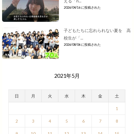
える「n...
2026/04/16 に投稿された
子どもたちに忘れられない夏を 高
校生が「...
2026/08/06 に投稿された
2021年5月
日
月
火
水
木
金
土
1
2
3
4
5
6
7
8
9
10
11
12
13
14
15