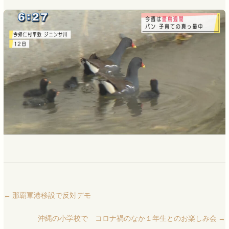
←
那覇軍港移設で反対デモ
沖縄の小学校で コロナ禍のなか１年生とのお楽しみ会
→