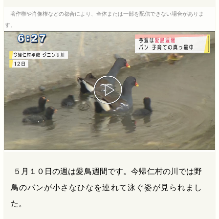
b
n
a
著作権や肖像権などの都合により、全体または一部を配信できない場合がありま
o
a
d
す。
o
s
k
５月１０日の週は愛鳥週間です。今帰仁村の川では野
鳥のバンが小さなひなを連れて泳ぐ姿が見られまし
た。