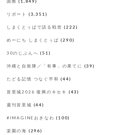
国際
(1,849)
リポート
(3,351)
しまくとぅばで語る戦世
(222)
めーにち しまくとぅば
(290)
30のじぶんへ
(51)
沖縄と自衛隊／「有事」の果てに
(39)
たどる記憶 つなぐ平和
(44)
首里城2026 復興のキセキ
(43)
週刊首里城
(44)
#IMAGINEおきなわ
(100)
楽園の海
(296)