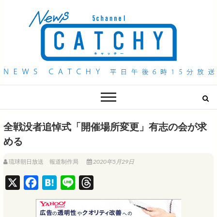
QAB NEWS Headline
キャッチー 月曜〜金曜 午後6時15分放送
全戦没者追悼式「開催場所変更」有志の会が求
める
琉球朝日放送 報道制作局
2020年5月29日
X
F
H
L
T
a
a
i
h
c
t
n
r