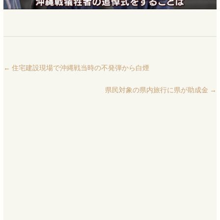
←
住宅建設現場で沖縄戦当時の不発弾から白煙
県民対象の県内旅行に県が助成金
→