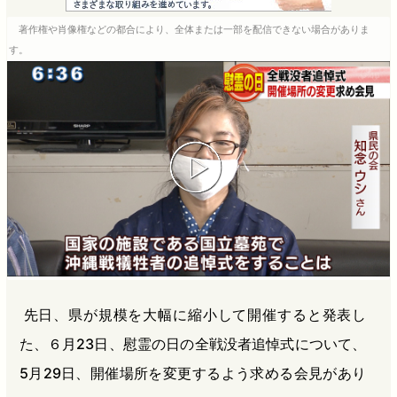
e
e
e
e
著作権や肖像権などの都合により、全体または一部を配信できない場合がありま
b
n
a
す。
o
a
d
o
s
k
先日、県が規模を大幅に縮小して開催すると発表し
た、６月23日、慰霊の日の全戦没者追悼式について、
5月29日、開催場所を変更するよう求める会見があり