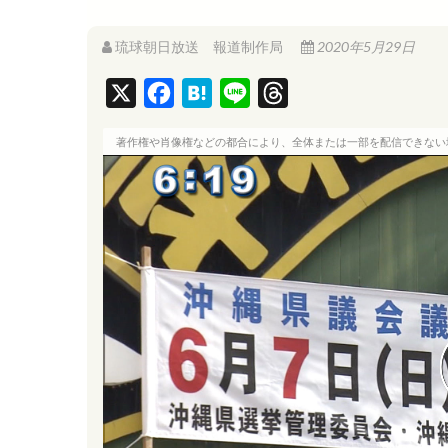
琉球朝日放送 報道制作局
2020年5月29日
X
F
H
L
T
a
a
i
h
著作権や肖像権などの都合により、全体または一部を配信できない
c
t
n
r
e
e
e
e
b
n
a
o
a
d
o
s
k