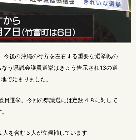
。今後の沖縄の行方を左右する重要な選挙戦の
なう県議会議員選挙はきょう告示され13の選
各地で始まりました。
議員選挙。今回の県議選には定数４８に対して
す。
２人を含む３人が立候補しています。