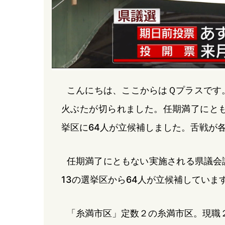
こんにちは、ここからはＱプラスです
火ぶたが切られました。任期満了にとも
挙区に64人が立候補しました。舌戦が
任期満了にともない実施される県議会
13の選挙区から64人が立候補していま
「糸満市区」定数２の糸満市区。現職