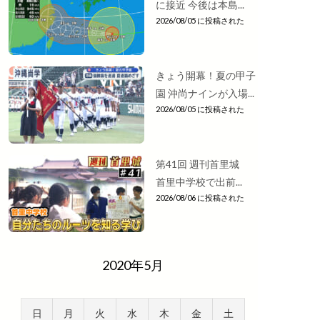
に接近 今後は本島...
2026/08/05 に投稿された
きょう開幕！夏の甲子
園 沖尚ナインが入場...
2026/08/05 に投稿された
第41回 週刊首里城
首里中学校で出前...
2026/08/06 に投稿された
2020年5月
日
月
火
水
木
金
土