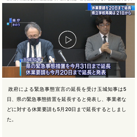
b
n
a
o
a
d
o
s
k
政府による緊急事態宣言の延長を受け玉城知事は5
日、県の緊急事態措置を延長すると発表し、事業者な
どに対する休業要請も5月20日まで延長するとしまし
た。