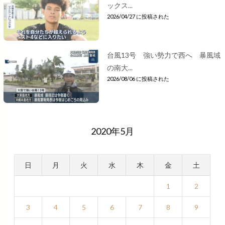
ックス...
2026/04/27 に投稿された
台風13号 強い勢力で西へ 暴風域
の南大...
2026/08/06 に投稿された
2020年5月
日
月
火
水
木
金
土
1
2
3
4
5
6
7
8
9