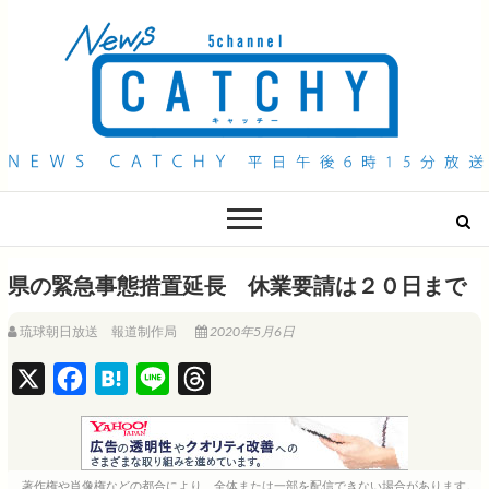
QAB NEWS Headline
キャッチー 月曜〜金曜 午後6時15分放送
県の緊急事態措置延長 休業要請は２０日まで
琉球朝日放送 報道制作局
2020年5月6日
X
F
H
L
T
a
a
i
h
c
t
n
r
e
e
e
e
著作権や肖像権などの都合により、全体または一部を配信できない場合があります。