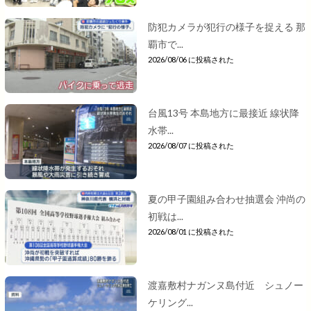
防犯カメラが犯行の様子を捉える 那
覇市で...
2026/08/06 に投稿された
台風13号 本島地方に最接近 線状降
水帯...
2026/08/07 に投稿された
夏の甲子園組み合わせ抽選会 沖尚の
初戦は...
2026/08/01 に投稿された
渡嘉敷村ナガンヌ島付近 シュノー
ケリング...