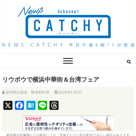
QAB NEWS Headline
キャッチー 月曜〜金曜 午後6時15分放送
リウボウで横浜中華街＆台湾フェア
琉球朝日放送 報道制作局
2020年1月4日
X
F
H
L
T
a
a
i
h
c
t
n
r
e
e
e
e
著作権や肖像権などの都合により、全体または一部を配信できない場合があります。