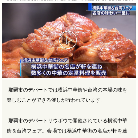
b
n
a
o
a
d
o
s
k
那覇市のデパートでは横浜中華街や台湾の本場の味を
楽しむことができる催しが行われています。
那覇市のデパートリウボウで開催されている横浜中華
街＆台湾フェア。会場では横浜中華街の名店が軒を連