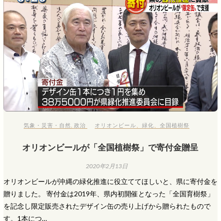
気象・災害・自然
,
政治
オリオンビール
、
緑化
、
全国植樹祭
オリオンビールが「全国植樹祭」で寄付金贈呈
2020年2月13日
オリオンビールが沖縄の緑化推進に役立ててほしいと、県に寄付金を
贈りました。 寄付金は2019年、県内初開催となった「全国育樹祭」
を記念し限定販売されたデザイン缶の売り上げから贈られたもので
す。1本につ…