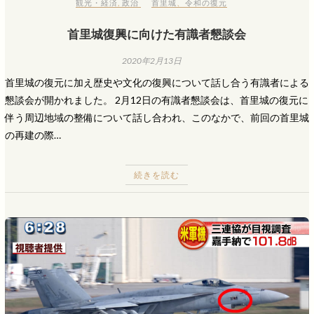
観光・経済
,
政治
首里城
、
令和の復元
首里城復興に向けた有識者懇談会
2020年2月13日
首里城の復元に加え歴史や文化の復興について話し合う有識者による
懇談会が開かれました。 2月12日の有識者懇談会は、首里城の復元に
伴う周辺地域の整備について話し合われ、このなかで、前回の首里城
の再建の際…
続きを読む