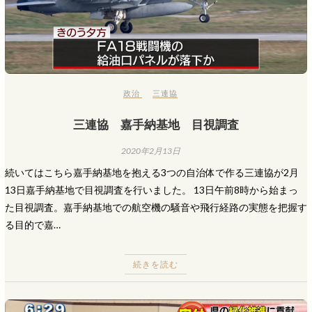
政治
三連協
三連協 嘉手納基地 目視調査
2020年2月13日
続いてはこちら嘉手納基地を抱える3つの自治体で作る三連協が2月
13日嘉手納基地で目視調査を行いました。 13日午前8時から始まっ
た目視調査。嘉手納基地での航空機の騒音や飛行経路の実態を把握す
る目的で嘉…
続きを読む