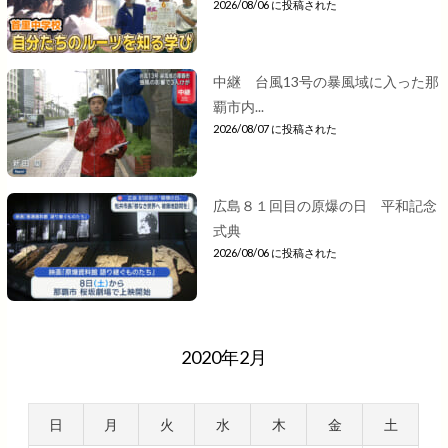
2026/08/06 に投稿された
中継 台風13号の暴風域に入った那
覇市内...
2026/08/07 に投稿された
広島８１回目の原爆の日 平和記念
式典
2026/08/06 に投稿された
2020年2月
日
月
火
水
木
金
土