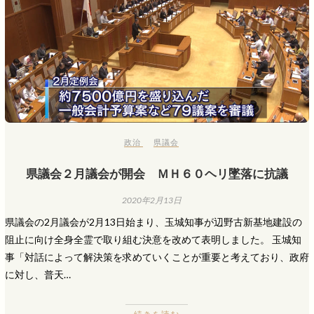
政治
県議会
県議会２月議会が開会 ＭＨ６０ヘリ墜落に抗議
2020年2月13日
県議会の2月議会が2月13日始まり、玉城知事が辺野古新基地建設の
阻止に向け全身全霊で取り組む決意を改めて表明しました。 玉城知
事「対話によって解決策を求めていくことが重要と考えており、政府
に対し、普天…