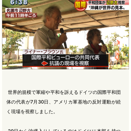
b
n
a
o
a
d
o
s
k
世界的規模で軍縮や平和を訴えるドイツの国際平和団
体の代表が7月30日、アメリカ軍基地の反対運動が続
く現場を視察しました。