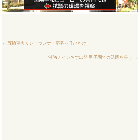
←
五輪聖火リレーランナー応募を呼びかけ
沖尚ナインあす出発 甲子園での活躍を誓う
→