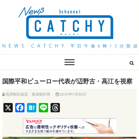
QAB NEWS Headline
キャッチー 月曜〜金曜 午後6時15分放送
国際平和ビューロー代表が辺野古・高江を視察
琉球朝日放送 報道制作局
2019年7月30日
X
F
H
L
T
a
a
i
h
c
t
n
r
e
e
e
e