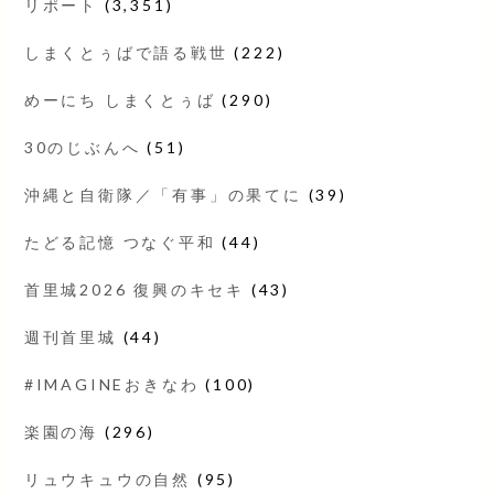
リポート
(3,351)
しまくとぅばで語る戦世
(222)
めーにち しまくとぅば
(290)
30のじぶんへ
(51)
沖縄と自衛隊／「有事」の果てに
(39)
たどる記憶 つなぐ平和
(44)
首里城2026 復興のキセキ
(43)
週刊首里城
(44)
#IMAGINEおきなわ
(100)
楽園の海
(296)
リュウキュウの自然
(95)