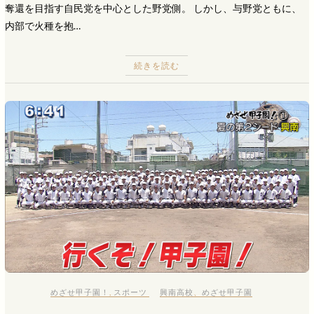
奪還を目指す自民党を中心とした野党側。 しかし、与野党ともに、
内部で火種を抱…
続きを読む
めざせ甲子園！
,
スポーツ
興南高校
、
めざせ甲子園