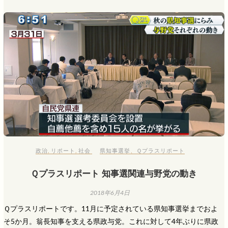
政治
,
リポート
,
社会
県知事選挙
、
Ｑプラスリポート
Ｑプラスリポート 知事選関連与野党の動き
2018年6月4日
Ｑプラスリポートです。11月に予定されている県知事選挙までおよ
そ5か月。翁長知事を支える県政与党。これに対して4年ぶりに県政