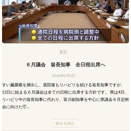
政治
６月議会 翁長知事 全日程出席へ
2018年6月5日
すい臓腫瘍を摘出し、退院後もリハビリを続ける翁長知事ですが、
12日に始まる６月議会は全ての日程に出席する方針です。 県は4日、
リハビリ中の翁長知事に代わり、富川副知事を中心に県議会６月定例
会に向けた庁…
続きを読む