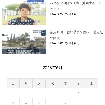
バスケU18日本代表 沖縄水産アレ
ックス...
2026/04/27 に投稿された
台風13号 強い勢力で西へ 暴風域
の南大...
2026/08/06 に投稿された
2018年6月
日
月
火
水
木
金
土
1
2
3
4
5
6
7
8
9