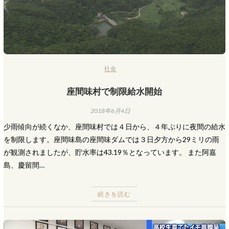
社会
座間味村で制限給水開始
2018年6月4日
少雨傾向が続くなか、座間味村では４日から、４年ぶりに夜間の給水
を制限します。座間味島の座間味ダムでは３日夕方から29ミリの雨
が観測されましたが、貯水率は43.19％となっています。 また阿嘉
島、慶留間…
続きを読む