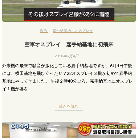
政治
嘉手納基地
、
オスプレイ
空軍オスプレイ 嘉手納基地に初飛来
2018年6月4日
外来機の飛来で騒音が激化している嘉手納基地ですが、6月4日午後
には、横田基地を飛び立ったＣＶ22オスプレイ３機が初めて嘉手納
基地にやってきました。 午後２時40分ごろ、嘉手納基地にオスプレ
イ１機が姿を…
続きを読む