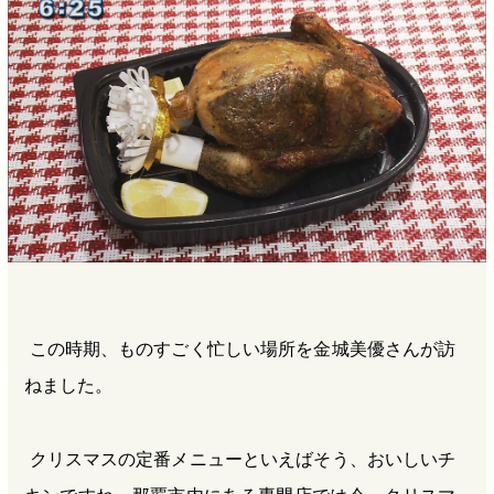
b
n
a
o
a
d
o
s
k
この時期、ものすごく忙しい場所を金城美優さんが訪
ねました。
クリスマスの定番メニューといえばそう、おいしいチ