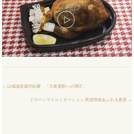
←
山城議長裁判結審 「大衆運動への弾圧」
ドローンでイルミネーション 異国情緒あふれる夜景
→