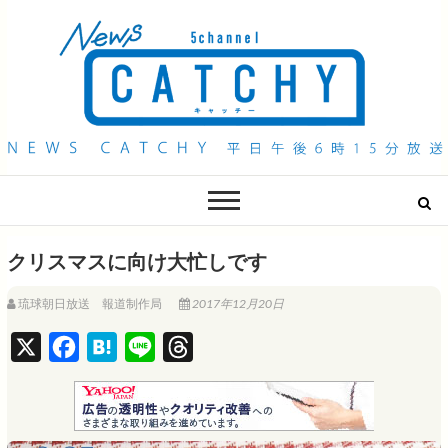
QAB NEWS Headline
キャッチー 月曜〜金曜 午後6時15分放送
クリスマスに向け大忙しです
琉球朝日放送 報道制作局
2017年12月20日
X
F
H
L
T
a
a
i
h
c
t
n
r
e
e
e
e