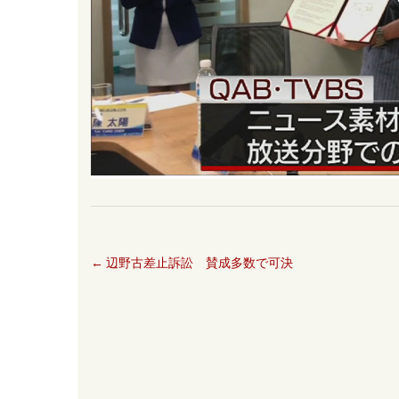
←
辺野古差止訴訟 賛成多数で可決