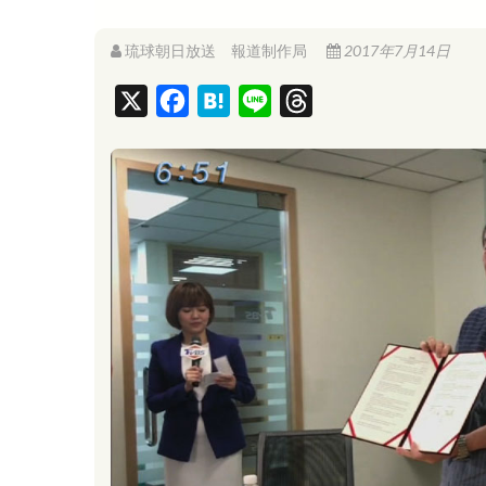
琉球朝日放送 報道制作局
2017年7月14日
X
F
H
L
T
a
a
i
h
c
t
n
r
e
e
e
e
b
n
a
o
a
d
o
s
k