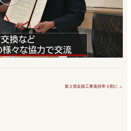
第２滑走路工事進捗率３割に
→