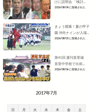
けに説明会 「検討...
2026/08/04 に投稿された
きょう開幕！夏の甲子
園 沖尚ナインが入場...
2026/08/05 に投稿された
第41回 週刊首里城
首里中学校で出前...
2026/08/06 に投稿された
2017年7月
日
月
火
水
木
金
土