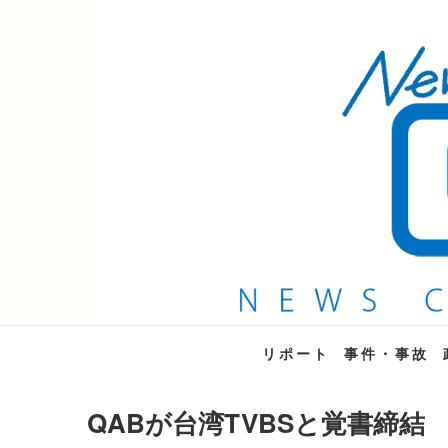
QAB NEWS Headli
キャッチー 月曜〜金曜 午後6時15分放送
リポート
事件・事故
QABが台湾TVBSと覚書締結