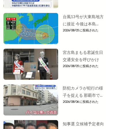
台風13号が大東島地方
に接近 今後は本島...
2026/08/05 に投稿された
宮古島まもる君誕生日
交通安全を呼びかけ
2026/08/05 に投稿された
防犯カメラが犯行の様
子を捉える 那覇市で...
2026/08/06 に投稿された
知事選 立候補予定者向