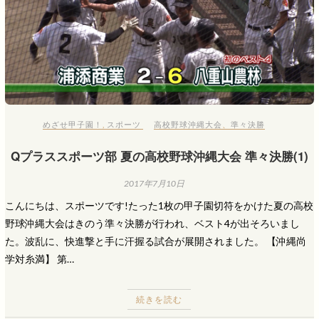
めざせ甲子園！
,
スポーツ
高校野球沖縄大会
、
準々決勝
Qプラススポーツ部 夏の高校野球沖縄大会 準々決勝(1)
2017年7月10日
こんにちは、スポーツです!たった1枚の甲子園切符をかけた夏の高校
野球沖縄大会はきのう準々決勝が行われ、ベスト4が出そろいまし
た。波乱に、快進撃と手に汗握る試合が展開されました。 【沖縄尚
学対糸満】 第…
続きを読む