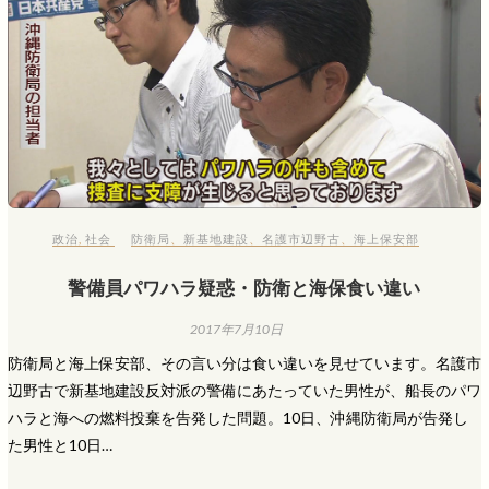
政治
,
社会
防衛局
、
新基地建設
、
名護市辺野古
、
海上保安部
警備員パワハラ疑惑・防衛と海保食い違い
2017年7月10日
防衛局と海上保安部、その言い分は食い違いを見せています。名護市
辺野古で新基地建設反対派の警備にあたっていた男性が、船長のパワ
ハラと海への燃料投棄を告発した問題。10日、沖縄防衛局が告発し
た男性と10日…