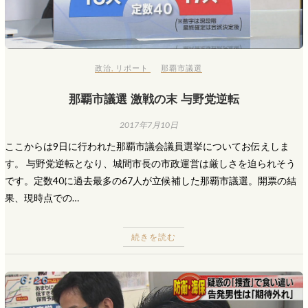
政治
,
リポート
那覇市議選
那覇市議選 激戦の末 与野党逆転
2017年7月10日
ここからは9日に行われた那覇市議会議員選挙についてお伝えしま
す。 与野党逆転となり、城間市長の市政運営は厳しさを迫られそう
です。定数40に過去最多の67人が立候補した那覇市議選。開票の結
果、現時点での…
続きを読む