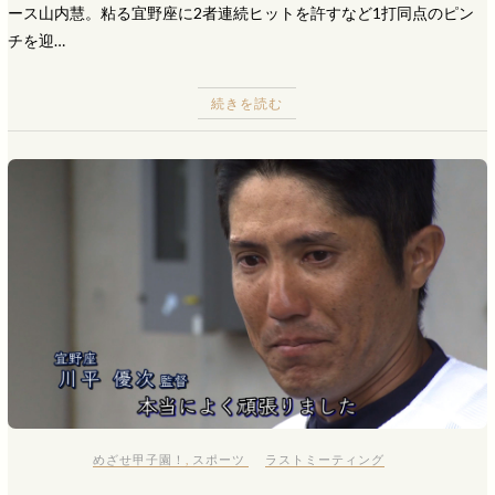
ース山内慧。粘る宜野座に2者連続ヒットを許すなど1打同点のピン
チを迎…
続きを読む
めざせ甲子園！
,
スポーツ
ラストミーティング