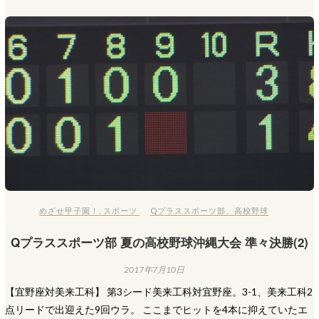
めざせ甲子園！
,
スポーツ
Qプラススポーツ部
、
高校野球
Qプラススポーツ部 夏の高校野球沖縄大会 準々決勝(2)
2017年7月10日
【宜野座対美来工科】 第3シード美来工科対宜野座。3-1、美来工科2
点リードで出迎えた9回ウラ。 ここまでヒットを4本に抑えていたエ