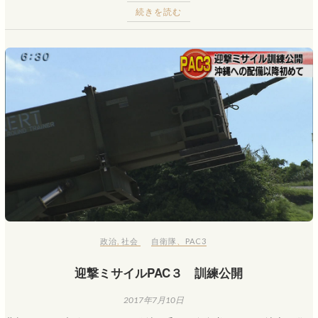
続きを読む
政治
,
社会
自衛隊
、
PAC3
迎撃ミサイルPAC３ 訓練公開
2017年7月10日