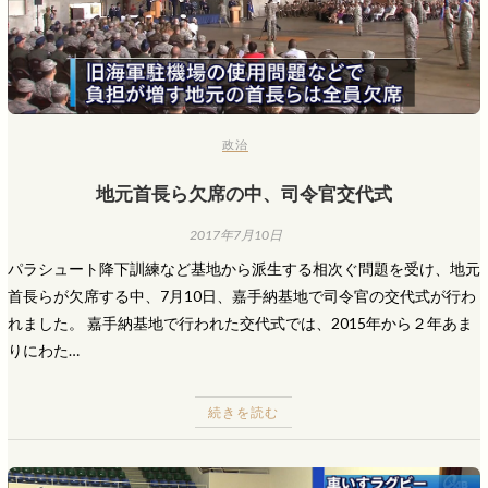
政治
地元首長ら欠席の中、司令官交代式
2017年7月10日
パラシュート降下訓練など基地から派生する相次ぐ問題を受け、地元
首長らが欠席する中、7月10日、嘉手納基地で司令官の交代式が行わ
れました。 嘉手納基地で行われた交代式では、2015年から２年あま
りにわた…
続きを読む