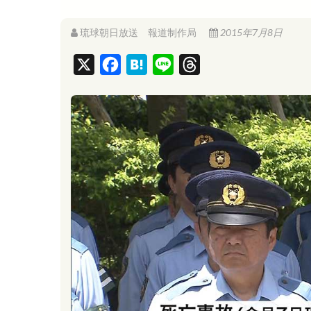
琉球朝日放送 報道制作局
2015年7月8日
X
F
H
L
T
a
a
i
h
c
t
n
r
e
e
e
e
b
n
a
o
a
d
o
s
k