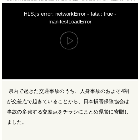
b
n
a
HLS.js error: networkError - fatal: true -
o
a
d
manifestLoadError
o
s
k
県内で起きた交通事故のうち、人身事故のおよそ4割
が交差点で起きていることから、日本損害保険協会は
事故の多発する交差点をチラシにまとめ県警に寄贈し
ました。