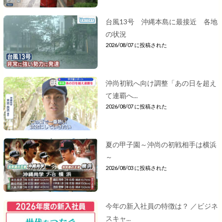
台風13号 沖縄本島に最接近 各地
の状況
2026/08/07 に投稿された
沖尚初戦へ向け調整「あの日を超え
て連覇へ...
2026/08/07 に投稿された
夏の甲子園～沖尚の初戦相手は横浜
～
2026/08/03 に投稿された
今年の新入社員の特徴は？ ／ビジネ
スキャ...