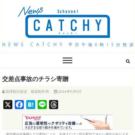
QAB NEWS Headline
キャッチー 月曜〜金曜 午後6時15分放送
交差点事故のチラシ寄贈
琉球朝日放送 報道制作局
2014年9月9日
X
F
H
L
T
a
a
i
h
c
t
n
r
e
e
e
e
著作権や肖像権などの都合により、全体または一部を配信できない場合があります。