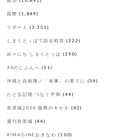
政治
(10,691)
国際
(1,849)
リポート
(3,351)
しまくとぅばで語る戦世
(222)
めーにち しまくとぅば
(290)
30のじぶんへ
(51)
沖縄と自衛隊／「有事」の果てに
(39)
たどる記憶 つなぐ平和
(44)
首里城2026 復興のキセキ
(43)
週刊首里城
(44)
#IMAGINEおきなわ
(100)