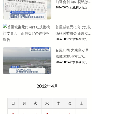
抽選会 沖尚の初戦は...
2026/08/01 に投稿された
首里城復元に向けた技
術検討委員会 正殿な...
2026/08/07 に投稿された
台風13号 大東島が暴
風域 本島地方は7...
2026/08/06 に投稿された
2012年4月
日
月
火
水
木
金
土
1
2
3
4
5
6
7