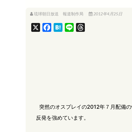
琉球朝日放送 報道制作局
2012年4月25日
X
F
H
L
T
a
a
i
h
c
t
n
r
e
e
e
e
b
n
a
o
a
d
o
s
k
突然のオスプレイの2012年７月配備
反発を強めています。