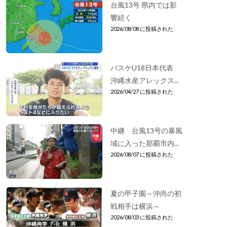
台風13号 県内では影
響続く
2026/08/08 に投稿された
バスケU18日本代表
沖縄水産アレックス...
2026/04/27 に投稿された
中継 台風13号の暴風
域に入った那覇市内...
2026/08/07 に投稿された
夏の甲子園～沖尚の初
戦相手は横浜～
2026/08/03 に投稿された