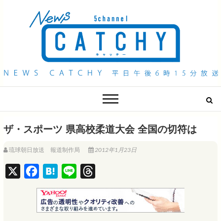
QAB NEWS Headline
キャッチー 月曜〜金曜 午後6時15分放送
ザ・スポーツ 県高校柔道大会 全国の切符は
琉球朝日放送 報道制作局
2012年1月23日
X
F
H
L
T
a
a
i
h
c
t
n
r
e
e
e
e