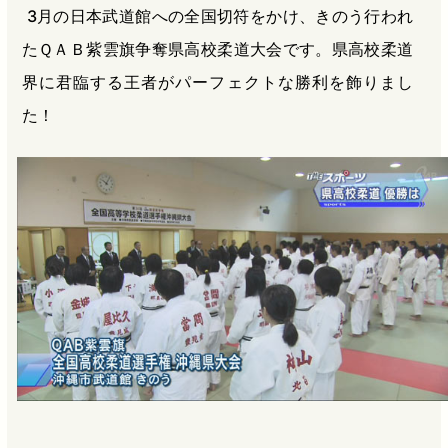
3月の日本武道館への全国切符をかけ、きのう行われ
b
n
a
たＱＡＢ紫雲旗争奪県高校柔道大会です。県高校柔道
o
a
d
o
s
界に君臨する王者がパーフェクトな勝利を飾りまし
k
た！