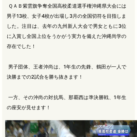
ＱＡＢ紫雲旗争奪全国高校柔道選手権沖縄県大会には
男子13校、女子4校が出場し3月の全国切符を目指しま
した。注目は、去年の九州新人大会で男女ともに3位
に入賞し全国上位をうかがう実力を備えた沖縄尚学の
存在でした！
男子団体、王者沖尚は、1年生の先鋒、鶴田が一人で
決勝までの2試合を勝ち抜きます！
一方、その沖尚の対抗馬、那覇西は準決勝戦、1年生
の座安が見せます！