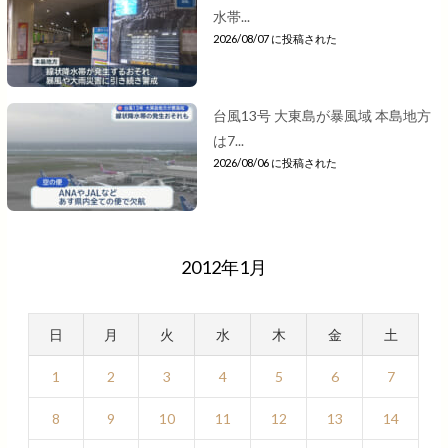
水帯...
2026/08/07 に投稿された
台風13号 大東島が暴風域 本島地方
は7...
2026/08/06 に投稿された
2012年1月
日
月
火
水
木
金
土
1
2
3
4
5
6
7
8
9
10
11
12
13
14