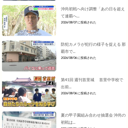
沖尚初戦へ向け調整「あの日を超え
て連覇へ...
2026/08/07 に投稿された
防犯カメラが犯行の様子を捉える 那
覇市で...
2026/08/06 に投稿された
第41回 週刊首里城 首里中学校で
出前...
2026/08/06 に投稿された
夏の甲子園組み合わせ抽選会 沖尚の
初戦は...