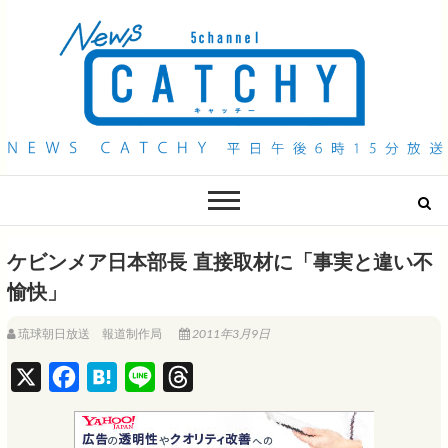
QAB NEWS Headline
キャッチー 月曜〜金曜 午後6時15分放送
ケビンメア日本部長 直接取材に「事実と違い不
愉快」
琉球朝日放送 報道制作局
2011年3月9日
X
F
H
L
T
a
a
i
h
c
t
n
r