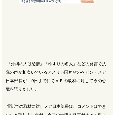
e
e
e
e
b
n
a
o
a
d
o
s
k
「沖縄の人は怠惰」「ゆすりの名人」などの発言で抗
議の声が相次いでいるアメリカ国務省のケビン・メア
日本部長が、9日までにＱＡＢの取材に対して今の心
境を語りました。
電話での取材に対しメア日本部長は、コメントはでき
ないと話しましたが、今回の一連の発言が大きく報じ