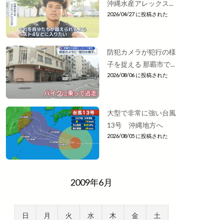
沖縄水産アレックス...
2026/04/27 に投稿された
防犯カメラが犯行の様
子を捉える 那覇市で...
2026/08/06 に投稿された
大型で非常に強い台風
13号 沖縄地方へ
2026/08/05 に投稿された
2009年6月
日
月
火
水
木
金
土