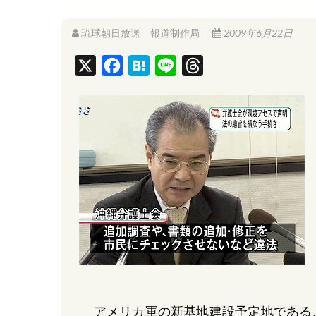
琉球朝日放送 報道制作局
2009年6月22日
X
F
H
L
T
a
a
i
h
c
t
n
r
e
e
e
e
b
n
a
o
a
d
o
s
k
アメリカ軍の新基地建設予定地である