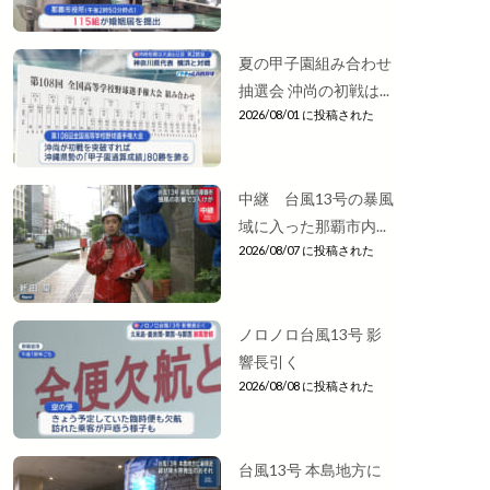
夏の甲子園組み合わせ
抽選会 沖尚の初戦は...
2026/08/01 に投稿された
中継 台風13号の暴風
域に入った那覇市内...
2026/08/07 に投稿された
ノロノロ台風13号 影
響長引く
2026/08/08 に投稿された
台風13号 本島地方に