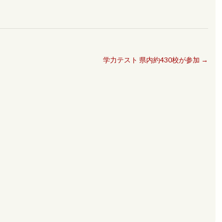
学力テスト 県内約430校が参加
→