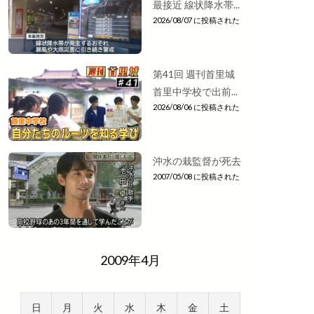
最接近 線状降水帯...
2026/08/07 に投稿された
第41回 週刊首里城
首里中学校で出前...
2026/08/06 に投稿された
沖水の栽監督が死去
2007/05/08 に投稿された
2009年4月
日
月
火
水
木
金
土