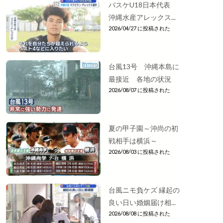
バスケU18日本代表
沖縄水産アレックス...
2026/04/27 に投稿された
台風13号 沖縄本島に
最接近 各地の状況
2026/08/07 に投稿された
夏の甲子園～沖尚の初
戦相手は横浜～
2026/08/03 に投稿された
台風ニモ負ケズ 縁起の
良い日い婚姻届け相...
2026/08/08 に投稿された