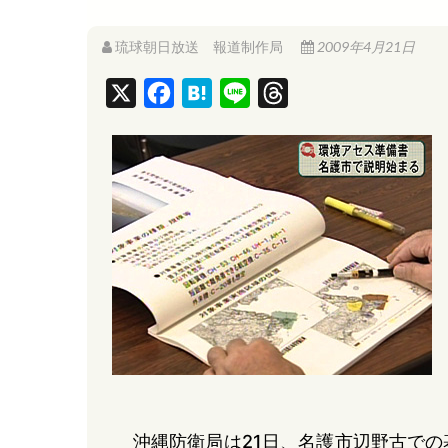
琉球朝日放送 報道制作局
2009年4月21日
X
F
H
L
T
a
a
i
h
c
t
n
r
e
e
e
e
b
n
a
o
a
d
o
s
k
沖縄防衛局は21日、名護市辺野古で