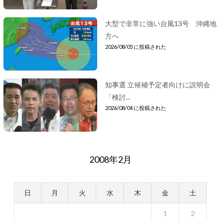
大型で非常に強い台風13号 沖縄地
方へ
2026/08/05 に投稿された
知事選 立候補予定者向けに説明会
「検討...
2026/08/04 に投稿された
2008年2月
日
月
火
水
木
金
土
1
2