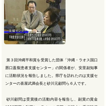
b
n
a
o
a
d
o
s
k
第３回沖縄平和賞を受賞した団体「沖縄・ラオス国口
唇口蓋裂患者支援センター」の関係者が、安里副知事
に活動状況を報告しました。県庁を訪れたのは支援セ
ンターの喜屋武満会長と砂川元顧問ら６人です。
砂川顧問は受賞後の活動内容を報告し、副賞の賞金