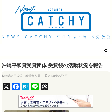
QAB NEWS Headline
キャッチー 月曜〜金曜 午後6時15分放送
沖縄平和賞受賞団体 受賞後の活動状況を報告
琉球朝日放送 報道制作局
2008年2月6日
X
F
H
L
T
a
a
i
h
c
t
n
r
e
e
e
e