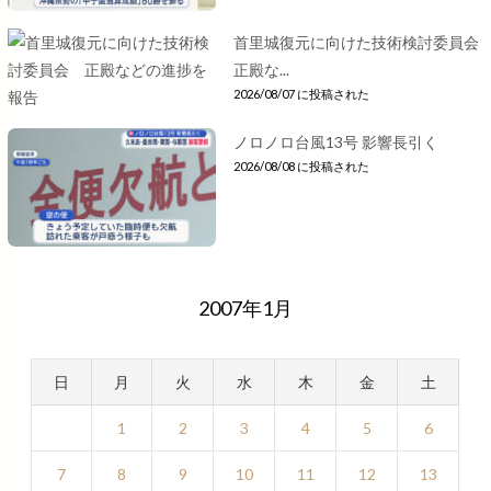
首里城復元に向けた技術検討委員会
正殿な...
2026/08/07 に投稿された
ノロノロ台風13号 影響長引く
2026/08/08 に投稿された
2007年1月
日
月
火
水
木
金
土
1
2
3
4
5
6
7
8
9
10
11
12
13