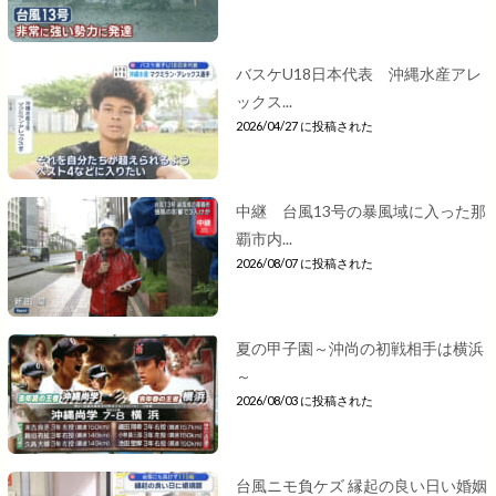
バスケU18日本代表 沖縄水産アレ
ックス...
2026/04/27 に投稿された
中継 台風13号の暴風域に入った那
覇市内...
2026/08/07 に投稿された
夏の甲子園～沖尚の初戦相手は横浜
～
2026/08/03 に投稿された
台風ニモ負ケズ 縁起の良い日い婚姻