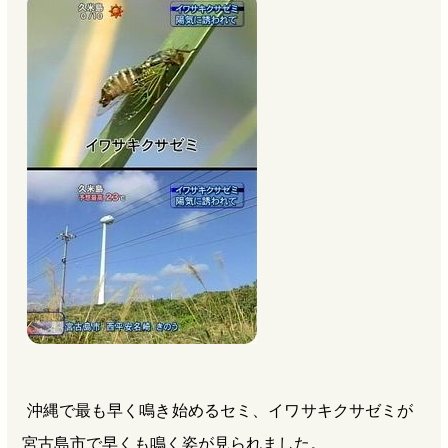
b
n
a
o
a
d
o
s
k
沖縄で最も早く鳴き始めるセミ、イワサキクサゼミが
宮古島市で早くも鳴く姿が見られました。