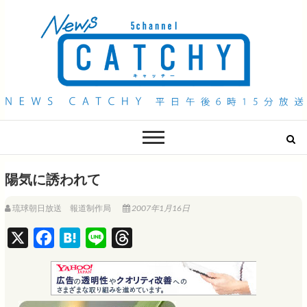
QAB NEWS Headline
キャッチー 月曜〜金曜 午後6時15分放送
陽気に誘われて
琉球朝日放送 報道制作局
2007年1月16日
X
F
H
L
T
a
a
i
h
c
t
n
r
e
e
e
e