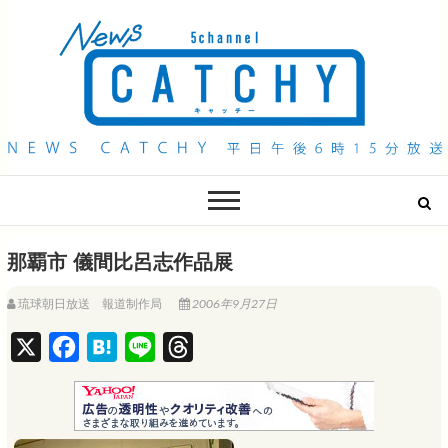
QAB NEWS Headline
キャッチー 月曜〜金曜 午後6時15分放送
那覇市 儀間比呂志作品展
琉球朝日放送 報道制作局
2006年9月27日
X
F
H
L
T
a
a
i
h
c
t
n
r
e
e
e
e