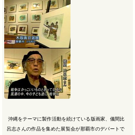
b
n
a
o
a
d
o
s
k
沖縄をテーマに製作活動を続けている版画家、儀間比
呂志さんの作品を集めた展覧会が那覇市のデパートで