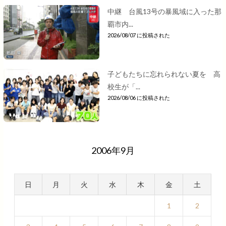
中継 台風13号の暴風域に入った那
覇市内...
2026/08/07 に投稿された
子どもたちに忘れられない夏を 高
校生が「...
2026/08/06 に投稿された
2006年9月
日
月
火
水
木
金
土
1
2