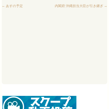
←
あすの予定
内閣府 沖縄担当大臣が引き継ぎ
→