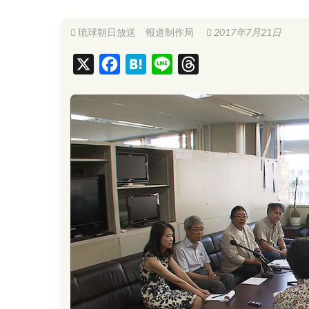
琉球朝日放送 報道制作局
2017年7月21日
X
F
H
L
T
a
a
i
h
c
t
n
r
e
e
e
e
b
n
a
o
a
d
o
s
k