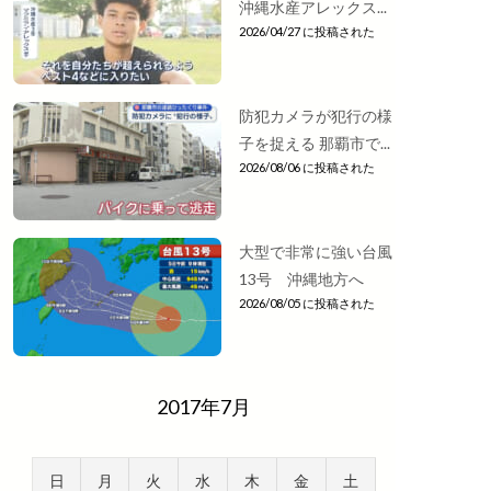
沖縄水産アレックス...
2026/04/27 に投稿された
防犯カメラが犯行の様
子を捉える 那覇市で...
2026/08/06 に投稿された
大型で非常に強い台風
13号 沖縄地方へ
2026/08/05 に投稿された
2017年7月
日
月
火
水
木
金
土