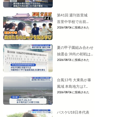
第41回 週刊首里城
首里中学校で出前...
2026/08/06 に投稿された
夏の甲子園組み合わせ
抽選会 沖尚の初戦は...
2026/08/01 に投稿された
台風13号 大東島が暴
風域 本島地方は7...
2026/08/06 に投稿された
バスケU18日本代表