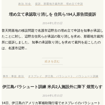
政治
,
社会
提訴
、
那覇地方裁判所
、
埋め立て申請
埋め立て承認取り消しを 住民ら194人原告団提訴
2014年1月15日
普天間基地の移設問題で名護市辺野古の埋め立て申請を知事が承認し
たことに対し、辺野古住民らが承認の取り消しを求め、那覇地方裁判
所に提訴しました。 知事の承認取り消しを求めて裁判を起こしたの
は、名護市辺野…
続きを読む
事件・事故
,
政治
オスプレイ
、
伊江島
、
パラシュート
、
パラシュート訓練
伊江島パラシュート訓練 米兵2人施設外に降下 畑荒らす
2014年1月15日
14日、伊江島のアメリカ軍補助飛行場でオスプレイのパラシュート