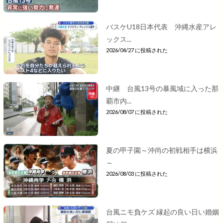
バスケU18日本代表 沖縄水産アレ
ックス...
2026/04/27 に投稿された
中継 台風13号の暴風域に入った那
覇市内...
2026/08/07 に投稿された
夏の甲子園～沖尚の初戦相手は横浜
～
2026/08/03 に投稿された
台風ニモ負ケズ 縁起の良い日い婚姻