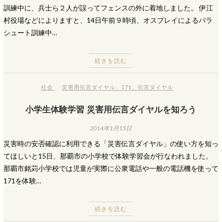
訓練中に、兵士ら２人が誤ってフェンスの外に着地しました。 伊江
村役場などによりますと、14日午前９時頃、オスプレイによるパラ
シュート訓練中…
続きを読む
社会
災害用伝言ダイヤル
、
171
、
伝言ダイヤル
小学生体験学習 災害用伝言ダイヤルを知ろう
2014年1月15日
災害時の安否確認に利用できる「災害伝言ダイヤル」の使い方を知っ
てほしいと15日、那覇市の小学校で体験学習会が行なわれました。
那覇市銘苅小学校では児童が実際に公衆電話や一般の電話機を使って
171を体験…
続きを読む