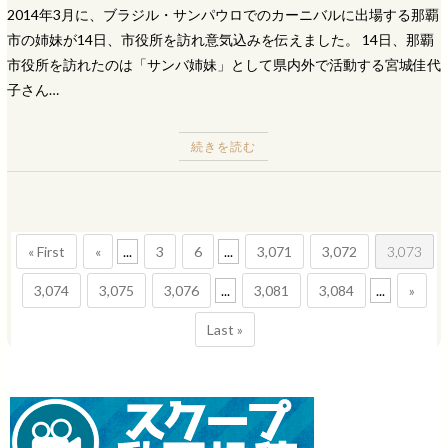
2014年3月に、ブラジル・サンパウロでのカーニバルに出場する那覇
市の姉妹が14日、市役所を訪れ意気込みを伝えました。 14日、那覇
市役所を訪れたのは「サンバ姉妹」として県内外で活動する宮城佳代
子さん…
続きを読む
« First
«
...
3
6
...
3,071
3,072
3,073
3,074
3,075
3,076
...
3,081
3,084
...
»
Last »