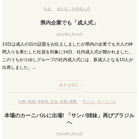
社会
成人式
、
社内成人式
県内企業でも「成人式」
2014年1月14日
13日は成人の日の話題をお伝えしましたが県内の企業でも大人の仲
間入りを果たした社員を対象に14日、社内成人式が開かれました。
このうちかりゆしグループの社内成人式には、新成人となる10人が
出席しました。…
続きを読む
行政･地域･市町村
,
文化･芸能
,
国際
サンバ
、
カーニバル
本場のカーニバルに出場! 「サンバ姉妹」再びブラジル
へ
2014年1月14日