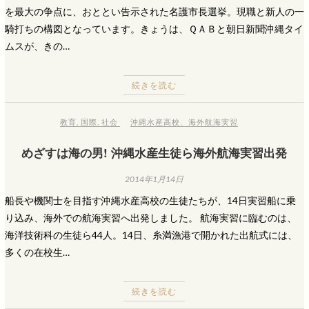
を最大の争点に、おととい告示された名護市長選挙。現職と新人の一
騎打ちの構図となっています。きょうは、ＱＡＢと朝日新聞沖縄タイ
ムスが、きの…
続きを読む
教育
,
国際
,
社会
沖縄水産高校
、
海外航海実習
めざすは海の男! 沖縄水産生徒ら海外航海実習出発
2014年1月14日
船長や機関士を目指す沖縄水産高校の生徒たちが、14日実習船に乗
り込み、海外での航海実習へ出発しました。 航海実習に臨むのは、
海洋技術科の生徒ら44人。14日、糸満漁港で開かれた出航式には、
多くの在校生…
続きを読む