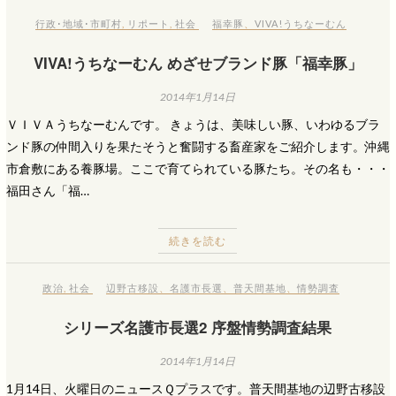
行政･地域･市町村
,
リポート
,
社会
福幸豚
、
VIVA!うちなーむん
VIVA!うちなーむん めざせブランド豚「福幸豚」
2014年1月14日
ＶＩＶＡうちなーむんです。 きょうは、美味しい豚、いわゆるブラ
ンド豚の仲間入りを果たそうと奮闘する畜産家をご紹介します。沖縄
市倉敷にある養豚場。ここで育てられている豚たち。その名も・・・
福田さん「福…
続きを読む
政治
,
社会
辺野古移設
、
名護市長選
、
普天間基地
、
情勢調査
シリーズ名護市長選2 序盤情勢調査結果
2014年1月14日
1月14日、火曜日のニュースＱプラスです。普天間基地の辺野古移設