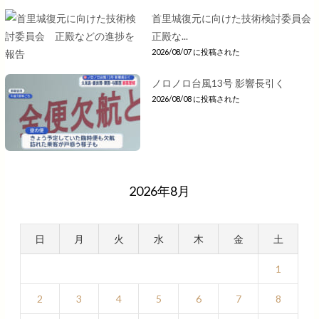
首里城復元に向けた技術検討委員会
正殿な...
2026/08/07 に投稿された
ノロノロ台風13号 影響長引く
2026/08/08 に投稿された
2026年8月
日
月
火
水
木
金
土
1
2
3
4
5
6
7
8