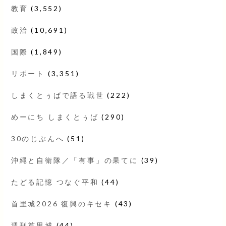
教育
(3,552)
政治
(10,691)
国際
(1,849)
リポート
(3,351)
しまくとぅばで語る戦世
(222)
めーにち しまくとぅば
(290)
30のじぶんへ
(51)
沖縄と自衛隊／「有事」の果てに
(39)
たどる記憶 つなぐ平和
(44)
首里城2026 復興のキセキ
(43)
週刊首里城
(44)