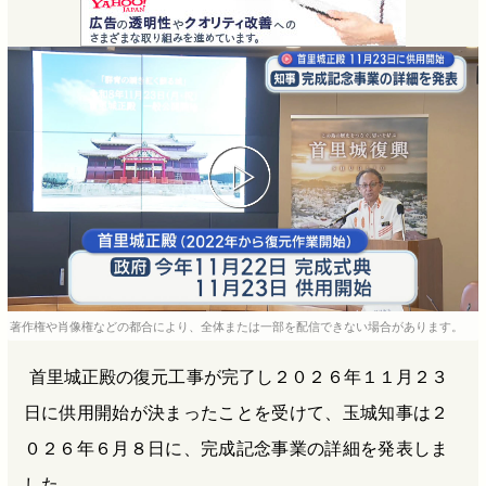
c
t
n
r
e
e
e
e
b
n
a
o
a
d
o
s
k
著作権や肖像権などの都合により、全体または一部を配信できない場合があります。
首里城正殿の復元工事が完了し２０２６年１１月２３
日に供用開始が決まったことを受けて、玉城知事は２
０２６年６月８日に、完成記念事業の詳細を発表しま
した。