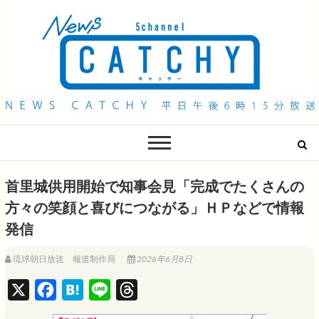
QAB NEWS Headline
キャッチー 月曜〜金曜 午後6時15分放送
首里城供用開始で知事会見「完成でたくさんの
方々の笑顔と喜びにつながる」ＨＰなどで情報
発信
琉球朝日放送 報道制作局
2026年6月8日
X
F
H
L
T
a
a
i
h