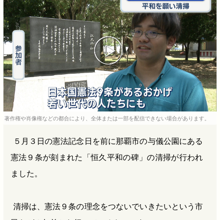
b
n
a
o
a
d
o
s
k
著作権や肖像権などの都合により、全体または一部を配信できない場合があります。
５月３日の憲法記念日を前に那覇市の与儀公園にある
憲法９条が刻まれた「恒久平和の碑」の清掃が行われ
ました。
清掃は、憲法９条の理念をつないでいきたいという市