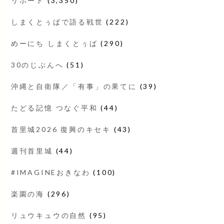
リポート
(3,350)
しまくとぅばで語る戦世
(222)
めーにち しまくとぅば
(290)
30のじぶんへ
(51)
沖縄と自衛隊／「有事」の果てに
(39)
たどる記憶 つなぐ平和
(44)
首里城2026 復興のキセキ
(43)
週刊首里城
(44)
#IMAGINEおきなわ
(100)
楽園の海
(296)
リュウキュウの自然
(95)