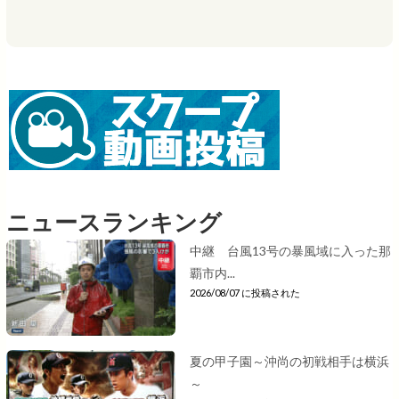
ニュースランキング
中継 台風13号の暴風域に入った那
覇市内...
2026/08/07 に投稿された
夏の甲子園～沖尚の初戦相手は横浜
～