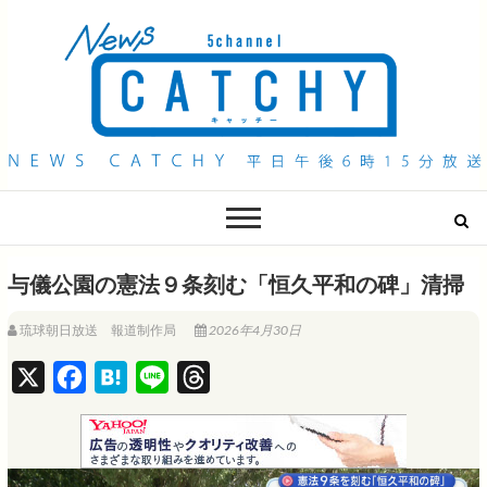
QAB NEWS Headline
キャッチー 月曜〜金曜 午後6時15分放送
与儀公園の憲法９条刻む「恒久平和の碑」清掃
琉球朝日放送 報道制作局
2026年4月30日
X
F
H
L
T
a
a
i
h
c
t
n
r
e
e
e
e