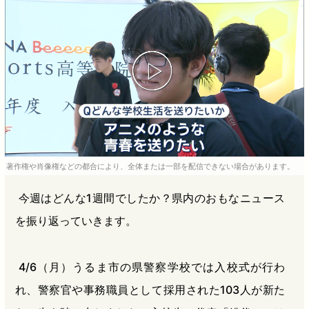
b
n
a
o
a
d
o
s
k
著作権や肖像権などの都合により、全体または一部を配信できない場合があります。
今週はどんな1週間でしたか？県内のおもなニュース
を振り返っていきます。
4/6（月）うるま市の県警察学校では入校式が行わ
れ、警察官や事務職員として採用された103人が新た