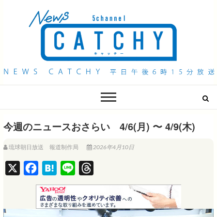
QAB NEWS Headline
キャッチー 月曜〜金曜 午後6時15分放送
今週のニュースおさらい 4/6(月) 〜 4/9(木)
琉球朝日放送 報道制作局
2026年4月10日
X
F
H
L
T
a
a
i
h
c
t
n
r
e
e
e
e