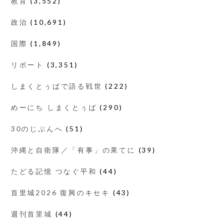
教育
(3,552)
政治
(10,691)
国際
(1,849)
リポート
(3,351)
しまくとぅばで語る戦世
(222)
めーにち しまくとぅば
(290)
30のじぶんへ
(51)
沖縄と自衛隊／「有事」の果てに
(39)
たどる記憶 つなぐ平和
(44)
首里城2026 復興のキセキ
(43)
週刊首里城
(44)