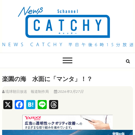
QAB NEWS Headline
キャッチー 月曜〜金曜 午後6時15分放送
楽園の海 水面に「マンタ」！？
琉球朝日放送 報道制作局
2026年3月27日
X
F
H
L
T
a
a
i
h
c
t
n
r
e
e
e
e