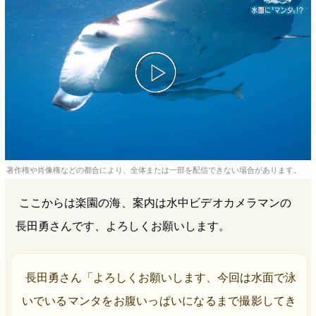
b
n
a
o
a
d
o
s
k
著作権や肖像権などの都合により、全体または一部を配信できない場合があります。
ここからは楽園の海、案内は水中ビデオカメラマンの
長田勇さんです、よろしくお願いします。
長田勇さん「よろしくお願いします、今回は水面で泳
いでいるマンタをお腹いっぱいになるまで撮影してき