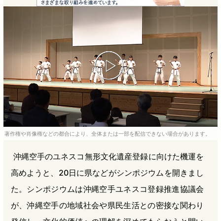
e
e
e
e
b
n
a
o
a
d
o
s
k
著作権や肖像権などの都合により、全体または一部を配信できない場合があります。
沖縄空手のユネスコ無形文化遺産登録に向けた機運を
高めようと、20日に県などがシンポジウムを開きまし
た。シンポジウムは沖縄空手ユネスコ登録推進協議会
が、沖縄空手の地域社会や県民生活との密接な関わり