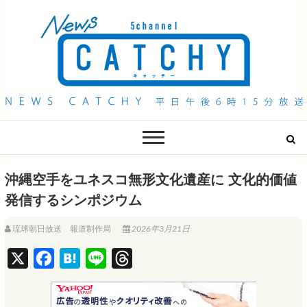
QAB NEWS Headline
キャッチー 月曜〜金曜 午後6時15分放送
沖縄空手をユネスコ無形文化遺産に 文化的価値
発信するシンポジウム
琉球朝日放送 報道制作局
2026年3月21日
X
F
H
L
T
a
a
i
h
c
t
n
r