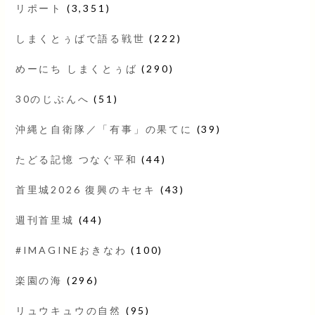
リポート
(3,351)
しまくとぅばで語る戦世
(222)
めーにち しまくとぅば
(290)
30のじぶんへ
(51)
沖縄と自衛隊／「有事」の果てに
(39)
たどる記憶 つなぐ平和
(44)
首里城2026 復興のキセキ
(43)
週刊首里城
(44)
#IMAGINEおきなわ
(100)
楽園の海
(296)
リュウキュウの自然
(95)