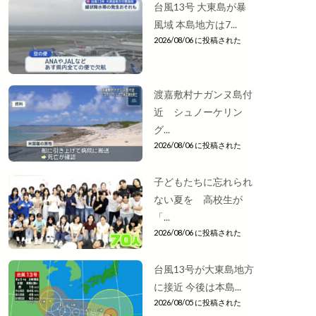
台風13号 大東島が暴
風域 本島地方は7...
2026/08/06 に投稿された
渡嘉敷村ナガンヌ島付
近 シュノーケリン
グ...
2026/08/06 に投稿された
子どもたちに忘れられ
ない夏を 高校生が
「...
2026/08/06 に投稿された
台風13号が大東島地方
に接近 今後は本島...
2026/08/05 に投稿された