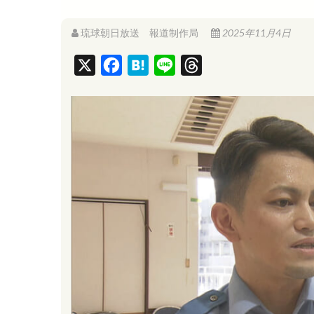
琉球朝日放送 報道制作局
2025年11月4日
X
F
H
L
T
a
a
i
h
c
t
n
r
e
e
e
e
b
n
a
o
a
d
o
s
k