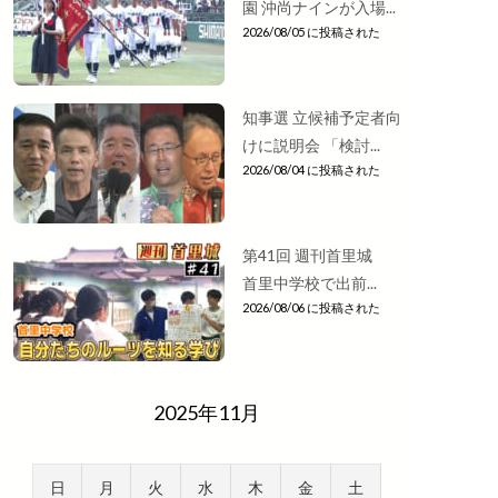
園 沖尚ナインが入場...
2026/08/05 に投稿された
知事選 立候補予定者向
けに説明会 「検討...
2026/08/04 に投稿された
第41回 週刊首里城
首里中学校で出前...
2026/08/06 に投稿された
2025年11月
日
月
火
水
木
金
土