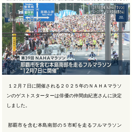
b
n
a
o
a
d
o
s
k
１２月７日に開催される２０２５年のＮＡＨＡマラソ
ンのゲストスターターは俳優の仲間由紀恵さんに決定
しました。
那覇市を含む本島南部の５市町を走るフルマラソン