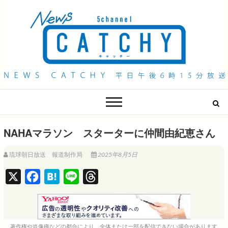
QAB NEWS Headline
キャッチー 月曜〜金曜 午後6時15分放送
NAHAマラソン スターターに仲間由紀恵さん
琉球朝日放送 報道制作局
2025年8月5日
X
F
H
L
T
a
a
i
h
c
t
n
r
e
e
e
e
著作権や肖像権などの都合により、全体または一部を配信できない場合があります。