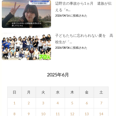
辺野古の事故から1ヵ月 遺族が伝
える「n...
2026/04/16 に投稿された
子どもたちに忘れられない夏を 高
校生が「...
2026/08/06 に投稿された
2025年6月
日
月
火
水
木
金
土
1
2
3
4
5
6
7
8
9
10
11
12
13
14