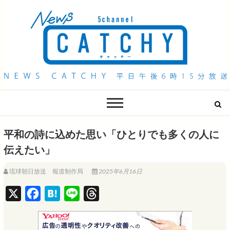
QAB NEWS Headline
キャッチー 月曜〜金曜 午後6時15分放送
平和の詩に込めた思い「ひとりでも多くの人に
伝えたい」
琉球朝日放送 報道制作局
2025年6月16日
X
F
H
L
T
a
a
i
h
c
t
n
r