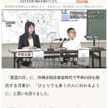
e
e
e
e
著作権や肖像権などの都合により、全体または一部を配信できない場合があります。
b
n
a
o
a
d
o
s
k
「慰霊の日」に、沖縄全戦没者追悼式で平和の詩を朗
読する児童が、「ひとりでも多くの人に伝わるよう
に」と思いを語りました。