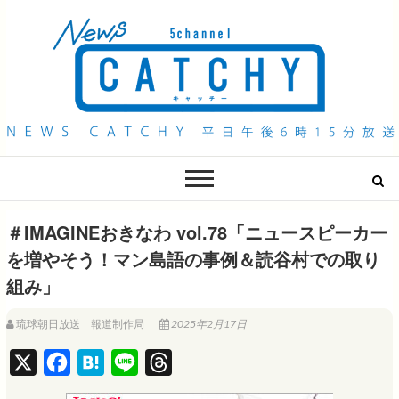
QAB NEWS Headline
キャッチー 月曜〜金曜 午後6時15分放送
＃IMAGINEおきなわ vol.78「ニュースピーカー
を増やそう！マン島語の事例＆読谷村での取り
組み」
琉球朝日放送 報道制作局
2025年2月17日
X
F
H
L
T
a
a
i
h