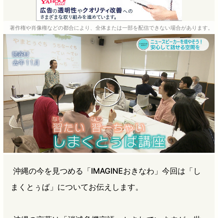
c
t
n
r
e
e
e
e
著作権や肖像権などの都合により、全体または一部を配信できない場合があります。
b
n
a
o
a
d
o
s
k
沖縄の今を見つめる「IMAGINEおきなわ」今回は「し
まくとぅば」についてお伝えします。