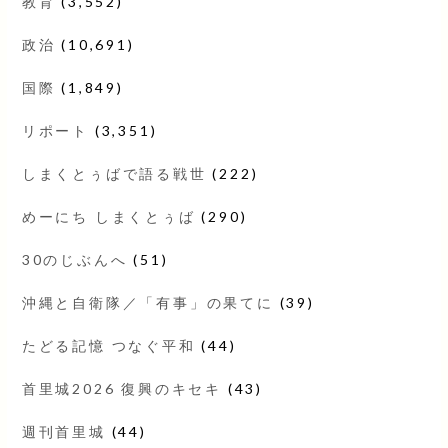
教育
(3,552)
政治
(10,691)
国際
(1,849)
リポート
(3,351)
しまくとぅばで語る戦世
(222)
めーにち しまくとぅば
(290)
30のじぶんへ
(51)
沖縄と自衛隊／「有事」の果てに
(39)
たどる記憶 つなぐ平和
(44)
首里城2026 復興のキセキ
(43)
週刊首里城
(44)