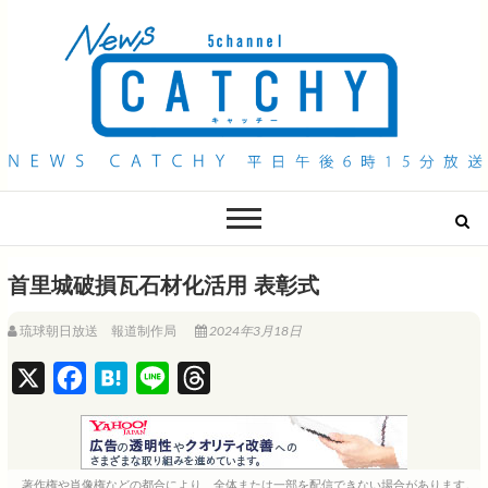
QAB NEWS Headline
キャッチー 月曜〜金曜 午後6時15分放送
首里城破損瓦石材化活用 表彰式
琉球朝日放送 報道制作局
2024年3月18日
X
F
H
L
T
a
a
i
h
c
t
n
r
e
e
e
e
著作権や肖像権などの都合により、全体または一部を配信できない場合があります。