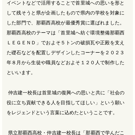
イベントなどで活用することで首里城への思いを形と
して残そうと県が企画したもので県内の学校を対象に
した部門で、那覇西高校が最優秀賞に選ばれました。
那覇西高校のテーマは「首里城へ紡ぐ環境整備那覇西
ＬＥＧＥＮＤ」でおよそ５トンの破損瓦や正殿を支え
た礎石などを配置しデザインしたコーナーを２０２３
年８月から生徒や職員などおよそ１２０人で制作した
といいます。
仲吉建一校長は首里城の復興への思いと共に「社会の
役に立ち貢献できる人を目指してほしい」という願い
をレジェンドという言葉に込めたということです。
県立那覇西高校・仲吉建一校長は「那覇西で学んだこ