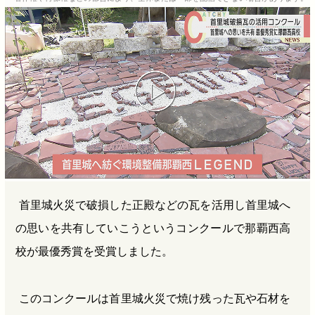
b
n
a
o
a
d
o
s
k
首里城火災で破損した正殿などの瓦を活用し首里城へ
の思いを共有していこうというコンクールで那覇西高
校が最優秀賞を受賞しました。
このコンクールは首里城火災で焼け残った瓦や石材を